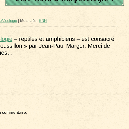
e/Zoologie
| Mots clés:
BNH
logie
– reptiles et amphibiens – est consacré
ussillon » par Jean-Paul Marger. Merci de
ques…
n commentaire.