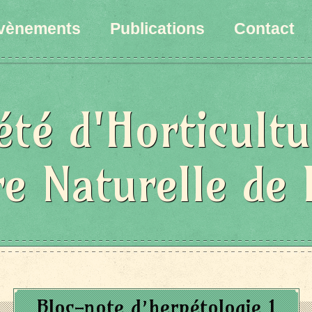
vènements
Publications
Contact
été d'Horticultu
re Naturelle de 
Bloc-note d’herpétologie 1