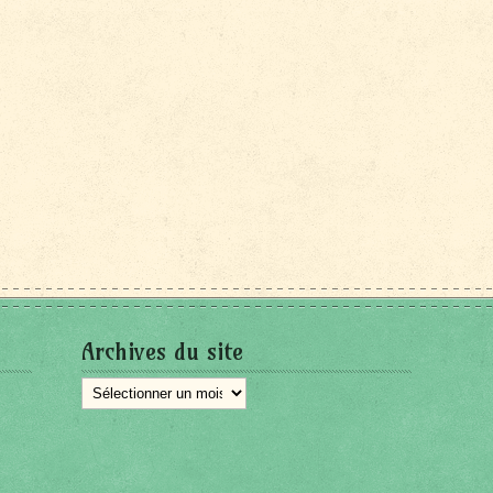
Archives du site
Archives
du
site