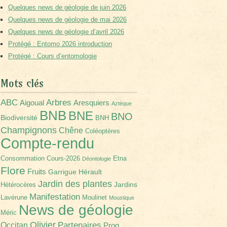
Quelques news de géologie de juin 2026
Quelques news de géologie de mai 2026
Quelques news de géologie d’avril 2026
Protégé : Entomo 2026 introduction
Protégé : Cours d’entomologie
Mots clés
Arbres
ABC
Aigoual
Aresquiers
Aztèque
BNB
BNE
BNO
Biodiversité
BNH
Champignons
Chêne
Coléoptères
Compte-rendu
Consommation
Cours-2026
Etna
Déontologie
Flore
Fruits
Garrigue
Hérault
Jardin des plantes
Jardins
Hétérocères
Manifestation
Lavérune
Moulinet
Moustique
News de géologie
Méric
Olivier
Partenaires
Occitan
Prog