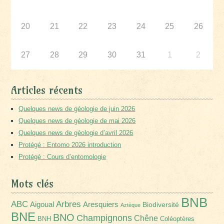
20
21
22
23
24
25
26
27
28
29
30
31
1
2
Articles récents
Quelques news de géologie de juin 2026
Quelques news de géologie de mai 2026
Quelques news de géologie d’avril 2026
Protégé : Entomo 2026 introduction
Protégé : Cours d’entomologie
Mots clés
BNB
Arbres
ABC
Aigoual
Aresquiers
Biodiversité
Aztèque
BNE
BNO
Champignons
Chêne
BNH
Coléoptères