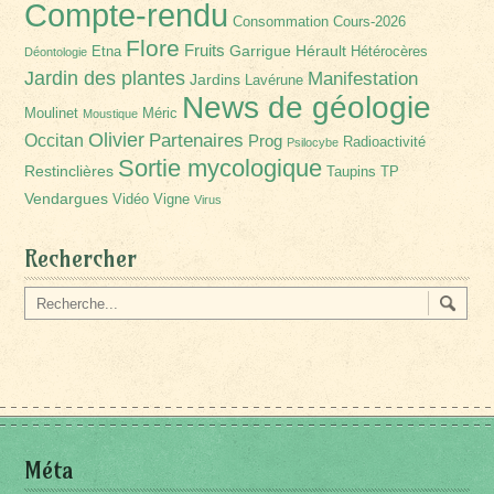
Compte-rendu
Consommation
Cours-2026
Flore
Fruits
Garrigue
Hérault
Etna
Hétérocères
Déontologie
Jardin des plantes
Manifestation
Jardins
Lavérune
News de géologie
Moulinet
Méric
Moustique
Olivier
Partenaires
Occitan
Prog
Radioactivité
Psilocybe
Sortie mycologique
Restinclières
Taupins
TP
Vendargues
Vidéo
Vigne
Virus
Rechercher
Méta