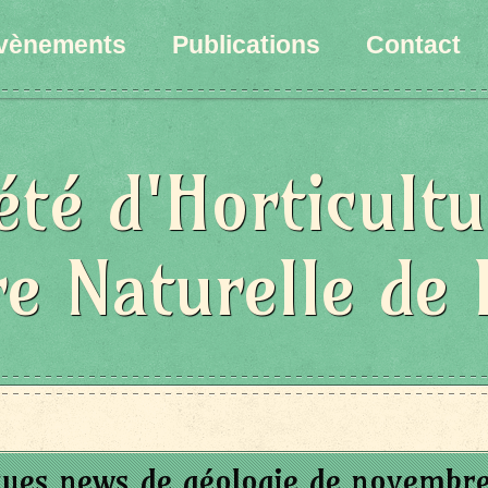
vènements
Publications
Contact
été d'Horticultu
re Naturelle de 
ues news de géologie de novembr