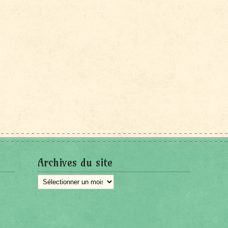
Archives du site
Archives
du
site