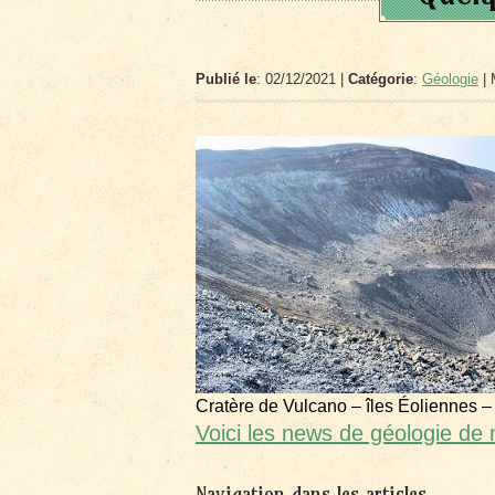
Publié le
: 02/12/2021 |
Catégorie
:
Géologie
| 
Cratère de Vulcano – îles Éoliennes –
Voici les news de géologie d
Navigation dans les articles