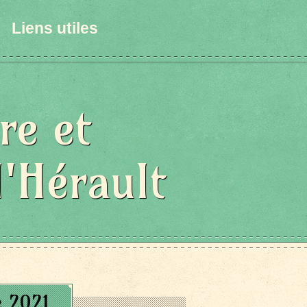
Liens utiles
re et
l'Hérault
e 2021