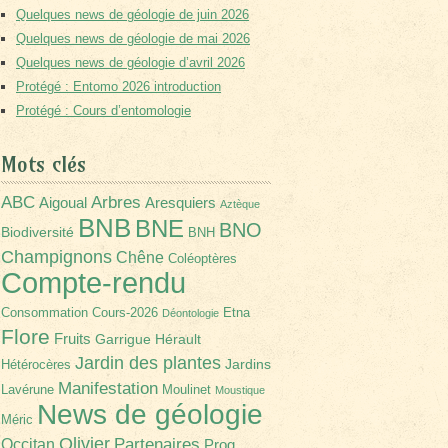
Quelques news de géologie de juin 2026
Quelques news de géologie de mai 2026
Quelques news de géologie d’avril 2026
Protégé : Entomo 2026 introduction
Protégé : Cours d’entomologie
Mots clés
Arbres
ABC
Aigoual
Aresquiers
Aztèque
BNB
BNE
BNO
Biodiversité
BNH
Champignons
Chêne
Coléoptères
Compte-rendu
Consommation
Cours-2026
Etna
Déontologie
Flore
Fruits
Garrigue
Hérault
Jardin des plantes
Jardins
Hétérocères
Manifestation
Lavérune
Moulinet
Moustique
News de géologie
Méric
Olivier
Partenaires
Occitan
Prog