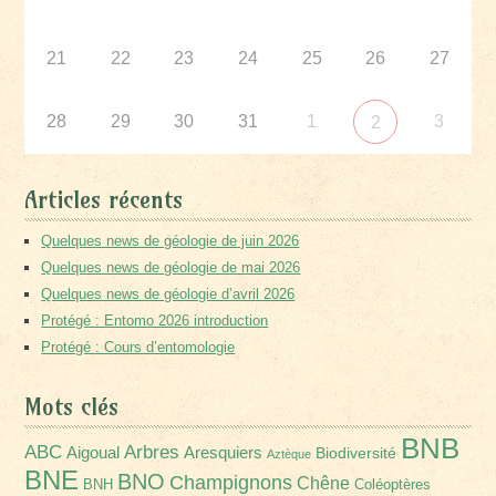
21
22
23
24
25
26
27
28
29
30
31
1
3
2
Articles récents
Quelques news de géologie de juin 2026
Quelques news de géologie de mai 2026
Quelques news de géologie d’avril 2026
Protégé : Entomo 2026 introduction
Protégé : Cours d’entomologie
Mots clés
BNB
Arbres
ABC
Aigoual
Aresquiers
Biodiversité
Aztèque
BNE
BNO
Champignons
Chêne
BNH
Coléoptères