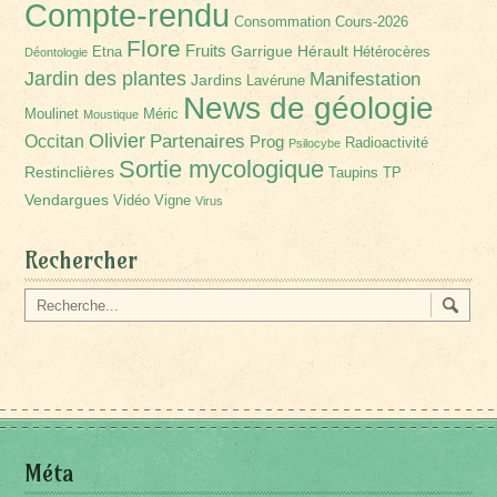
Compte-rendu
Consommation
Cours-2026
Flore
Fruits
Garrigue
Hérault
Etna
Hétérocères
Déontologie
Jardin des plantes
Manifestation
Jardins
Lavérune
News de géologie
Moulinet
Méric
Moustique
Olivier
Partenaires
Occitan
Prog
Radioactivité
Psilocybe
Sortie mycologique
Restinclières
Taupins
TP
Vendargues
Vidéo
Vigne
Virus
Rechercher
Méta