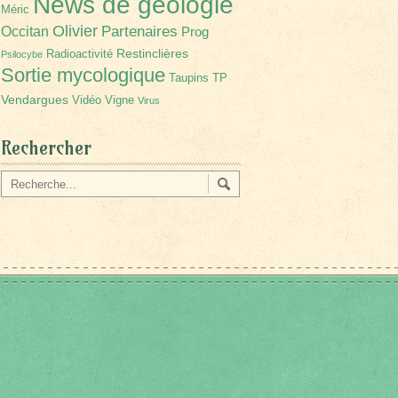
News de géologie
Méric
Olivier
Partenaires
Occitan
Prog
Restinclières
Radioactivité
Psilocybe
Sortie mycologique
Taupins
TP
Vendargues
Vidéo
Vigne
Virus
Rechercher