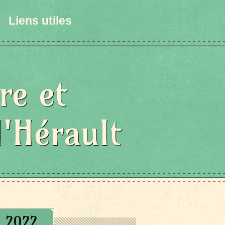
Liens utiles
re et
l'Hérault
e 2022