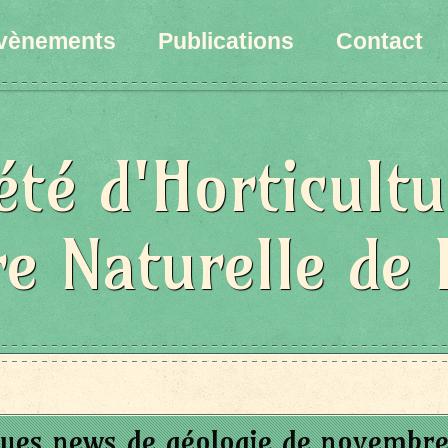
vènements
Publications
Contact
été d'Horticultu
re Naturelle de 
ues news de géologie de novembr