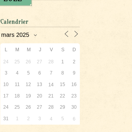
Calendrier
L
M
M
J
V
S
D
24
25
26
27
28
1
2
3
4
5
6
7
8
9
10
11
12
13
15
16
14
17
18
19
20
21
22
23
24
25
26
27
28
29
30
31
1
2
3
5
4
6