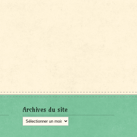
Archives du site
Archives
du
site