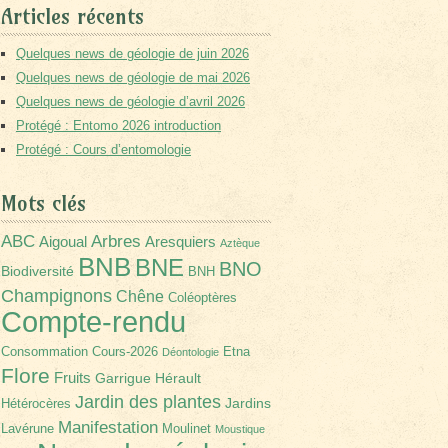
Articles récents
Quelques news de géologie de juin 2026
Quelques news de géologie de mai 2026
Quelques news de géologie d’avril 2026
Protégé : Entomo 2026 introduction
Protégé : Cours d’entomologie
Mots clés
Arbres
ABC
Aigoual
Aresquiers
Aztèque
BNB
BNE
BNO
Biodiversité
BNH
Champignons
Chêne
Coléoptères
Compte-rendu
Consommation
Cours-2026
Etna
Déontologie
Flore
Fruits
Garrigue
Hérault
Jardin des plantes
Jardins
Hétérocères
Manifestation
Lavérune
Moulinet
Moustique