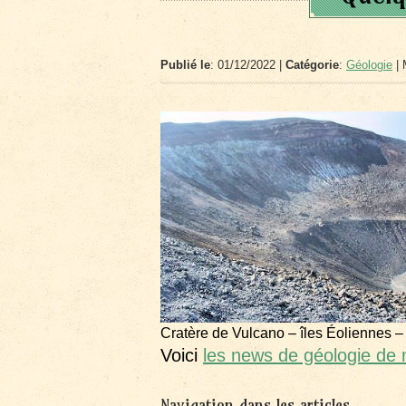
Publié le
: 01/12/2022 |
Catégorie
:
Géologie
| 
Cratère de Vulcano – îles Éoliennes –
Voici
les news de géologie de
Navigation dans les articles