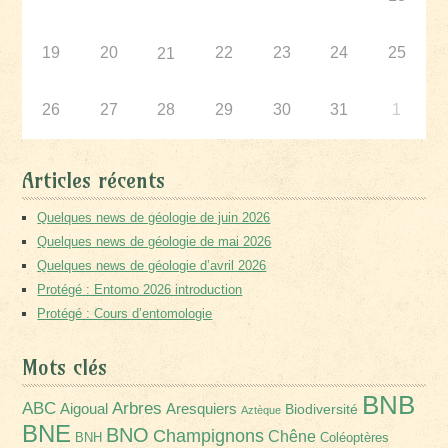
19
20
22
23
24
25
21
26
27
28
29
30
31
1
Articles récents
Quelques news de géologie de juin 2026
Quelques news de géologie de mai 2026
Quelques news de géologie d’avril 2026
Protégé : Entomo 2026 introduction
Protégé : Cours d’entomologie
Mots clés
BNB
Arbres
ABC
Aigoual
Aresquiers
Biodiversité
Aztèque
BNE
BNO
Champignons
Chêne
BNH
Coléoptères