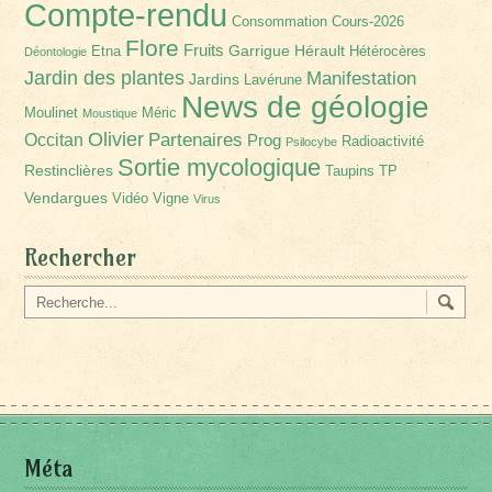
Compte-rendu
Consommation
Cours-2026
Flore
Fruits
Garrigue
Hérault
Etna
Hétérocères
Déontologie
Jardin des plantes
Manifestation
Jardins
Lavérune
News de géologie
Moulinet
Méric
Moustique
Olivier
Partenaires
Occitan
Prog
Radioactivité
Psilocybe
Sortie mycologique
Restinclières
Taupins
TP
Vendargues
Vidéo
Vigne
Virus
Rechercher
Méta