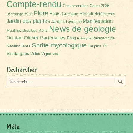
Compte-rendu
Consommation
Cours-2026
Flore
Fruits
Garrigue
Hérault
Etna
Hétérocères
Déontologie
Jardin des plantes
Manifestation
Jardins
Lavérune
News de géologie
Moulinet
Méric
Moustique
Olivier
Partenaires
Occitan
Prog
Radioactivité
Psilocybe
Sortie mycologique
Restinclières
Taupins
TP
Vendargues
Vidéo
Vigne
Virus
Rechercher
Méta