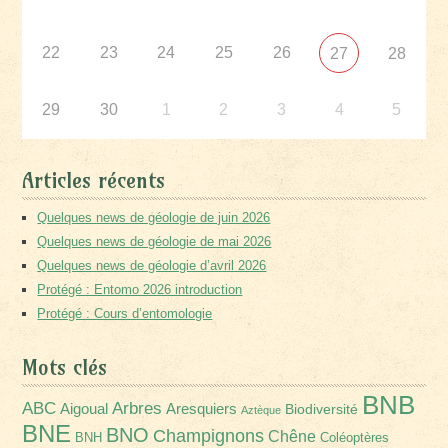
22
23
24
25
26
27
28
29
30
1
2
3
4
5
Articles récents
Quelques news de géologie de juin 2026
Quelques news de géologie de mai 2026
Quelques news de géologie d’avril 2026
Protégé : Entomo 2026 introduction
Protégé : Cours d’entomologie
Mots clés
BNB
Arbres
ABC
Aigoual
Aresquiers
Biodiversité
Aztèque
BNE
BNO
Champignons
Chêne
BNH
Coléoptères