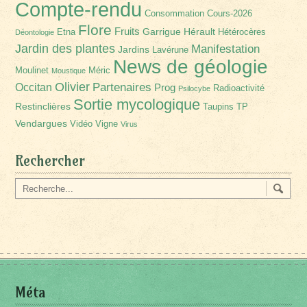
Compte-rendu
Consommation
Cours-2026
Flore
Fruits
Garrigue
Hérault
Etna
Hétérocères
Déontologie
Jardin des plantes
Manifestation
Jardins
Lavérune
News de géologie
Moulinet
Méric
Moustique
Olivier
Partenaires
Occitan
Prog
Radioactivité
Psilocybe
Sortie mycologique
Restinclières
Taupins
TP
Vendargues
Vidéo
Vigne
Virus
Rechercher
Méta