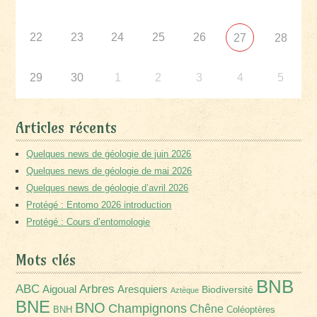
22
23
24
25
26
27
28
29
30
1
2
3
4
5
Articles récents
Quelques news de géologie de juin 2026
Quelques news de géologie de mai 2026
Quelques news de géologie d’avril 2026
Protégé : Entomo 2026 introduction
Protégé : Cours d’entomologie
Mots clés
BNB
Arbres
ABC
Aigoual
Aresquiers
Biodiversité
Aztèque
BNE
BNO
Champignons
Chêne
BNH
Coléoptères