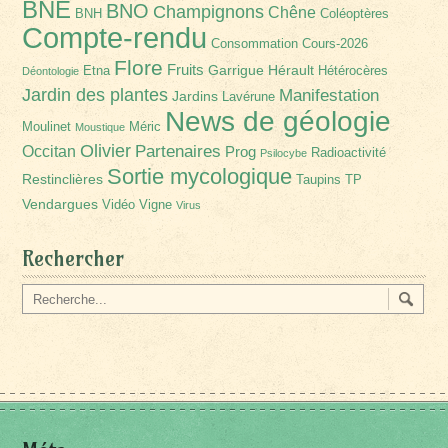
BNE
BNO
Champignons
Chêne
BNH
Coléoptères
Compte-rendu
Consommation
Cours-2026
Flore
Fruits
Garrigue
Hérault
Etna
Hétérocères
Déontologie
Jardin des plantes
Manifestation
Jardins
Lavérune
News de géologie
Moulinet
Méric
Moustique
Olivier
Partenaires
Occitan
Prog
Radioactivité
Psilocybe
Sortie mycologique
Restinclières
Taupins
TP
Vendargues
Vidéo
Vigne
Virus
Rechercher