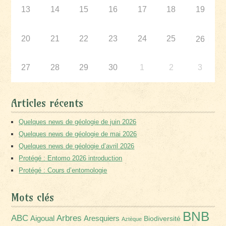
13
14
15
16
17
18
19
20
21
22
23
24
25
26
27
28
29
30
1
2
3
Articles récents
Quelques news de géologie de juin 2026
Quelques news de géologie de mai 2026
Quelques news de géologie d’avril 2026
Protégé : Entomo 2026 introduction
Protégé : Cours d’entomologie
Mots clés
BNB
Arbres
ABC
Aigoual
Aresquiers
Biodiversité
Aztèque