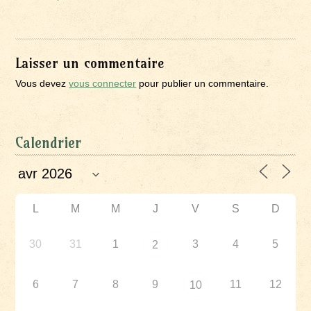
Laisser un commentaire
Vous devez
vous connecter
pour publier un commentaire.
Calendrier
L
M
M
J
V
S
D
30
31
1
3
4
5
2
6
7
8
9
11
12
10