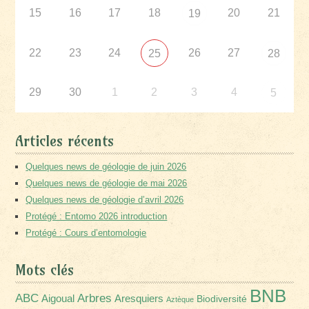
15
16
17
18
20
21
19
22
23
24
26
27
25
28
29
30
1
2
3
4
5
Articles récents
Quelques news de géologie de juin 2026
Quelques news de géologie de mai 2026
Quelques news de géologie d’avril 2026
Protégé : Entomo 2026 introduction
Protégé : Cours d’entomologie
Mots clés
BNB
Arbres
ABC
Aigoual
Aresquiers
Biodiversité
Aztèque