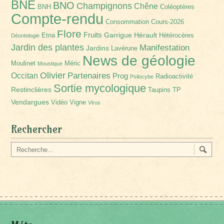
BNE
BNO
Champignons
Chêne
BNH
Coléoptères
Compte-rendu
Consommation
Cours-2026
Flore
Fruits
Garrigue
Hérault
Etna
Hétérocères
Déontologie
Jardin des plantes
Manifestation
Jardins
Lavérune
News de géologie
Moulinet
Méric
Moustique
Olivier
Partenaires
Occitan
Prog
Radioactivité
Psilocybe
Sortie mycologique
Restinclières
Taupins
TP
Vendargues
Vidéo
Vigne
Virus
Rechercher