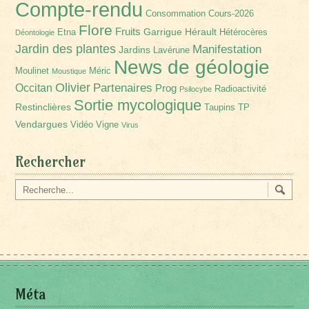
Compte-rendu
Consommation
Cours-2026
Flore
Fruits
Garrigue
Hérault
Etna
Hétérocères
Déontologie
Jardin des plantes
Manifestation
Jardins
Lavérune
News de géologie
Moulinet
Méric
Moustique
Olivier
Partenaires
Occitan
Prog
Radioactivité
Psilocybe
Sortie mycologique
Restinclières
Taupins
TP
Vendargues
Vidéo
Vigne
Virus
Rechercher
Méta