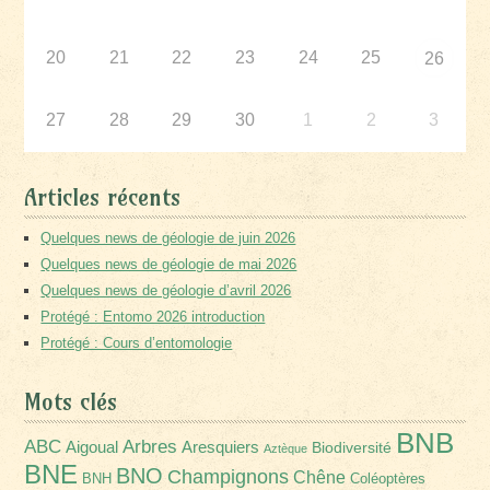
20
21
22
23
24
25
26
27
28
29
30
1
2
3
Articles récents
Quelques news de géologie de juin 2026
Quelques news de géologie de mai 2026
Quelques news de géologie d’avril 2026
Protégé : Entomo 2026 introduction
Protégé : Cours d’entomologie
Mots clés
BNB
Arbres
ABC
Aigoual
Aresquiers
Biodiversité
Aztèque
BNE
BNO
Champignons
Chêne
BNH
Coléoptères