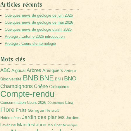
Articles récents
Quelques news de géologie de juin 2026
Quelques news de géologie de mai 2026
Quelques news de géologie d’avril 2026
Protégé : Entomo 2026 introduction
Protégé : Cours d’entomologie
Mots clés
Arbres
ABC
Aigoual
Aresquiers
Aztèque
BNB
BNE
BNO
Biodiversité
BNH
Champignons
Chêne
Coléoptères
Compte-rendu
Consommation
Cours-2026
Etna
Déontologie
Flore
Fruits
Garrigue
Hérault
Jardin des plantes
Jardins
Hétérocères
Manifestation
Lavérune
Moulinet
Moustique