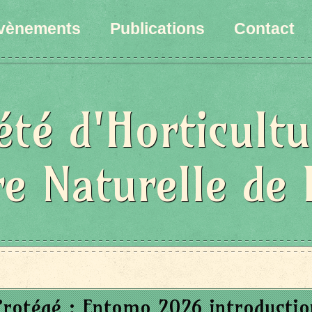
vènements
Publications
Contact
été d'Horticultu
re Naturelle de 
Protégé : Entomo 2026 introductio