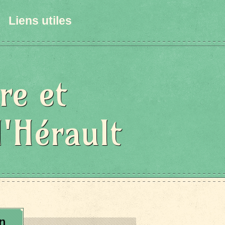
Liens utiles
re et
l'Hérault
n