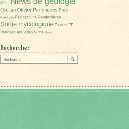
News de géologie
Méric
Olivier
Partenaires
Occitan
Prog
Restinclières
Radioactivité
Psilocybe
Sortie mycologique
Taupins
TP
Vendargues
Vidéo
Vigne
Virus
Rechercher