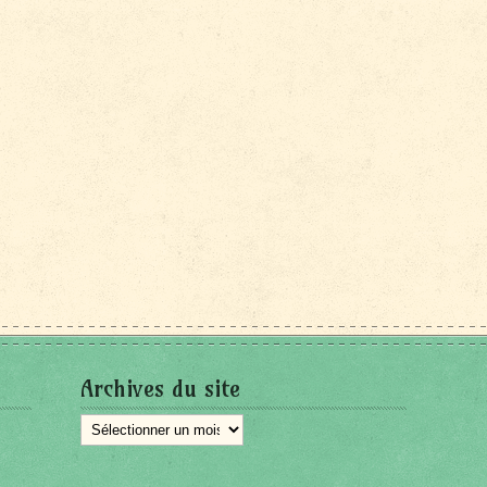
Archives du site
Archives
du
site