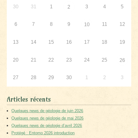
30
31
1
3
4
5
2
6
7
8
9
11
12
10
13
14
15
16
17
18
19
20
21
22
23
24
25
26
27
28
29
30
1
2
3
Articles récents
Quelques news de géologie de juin 2026
Quelques news de géologie de mai 2026
Quelques news de géologie d’avril 2026
Protégé : Entomo 2026 introduction