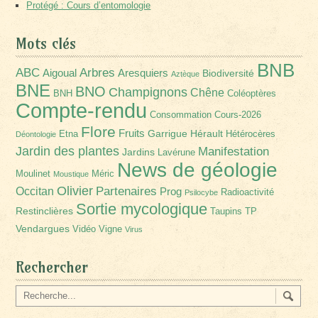
Protégé : Cours d’entomologie
Mots clés
BNB
Arbres
ABC
Aigoual
Aresquiers
Biodiversité
Aztèque
BNE
BNO
Champignons
Chêne
BNH
Coléoptères
Compte-rendu
Consommation
Cours-2026
Flore
Fruits
Garrigue
Hérault
Etna
Hétérocères
Déontologie
Jardin des plantes
Manifestation
Jardins
Lavérune
News de géologie
Moulinet
Méric
Moustique
Olivier
Partenaires
Occitan
Prog
Radioactivité
Psilocybe
Sortie mycologique
Restinclières
Taupins
TP
Vendargues
Vidéo
Vigne
Virus
Rechercher