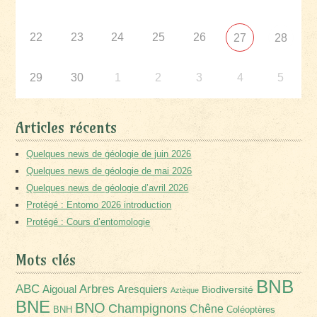
22
23
24
25
26
27
28
29
30
1
2
3
4
5
Articles récents
Quelques news de géologie de juin 2026
Quelques news de géologie de mai 2026
Quelques news de géologie d’avril 2026
Protégé : Entomo 2026 introduction
Protégé : Cours d’entomologie
Mots clés
BNB
Arbres
ABC
Aigoual
Aresquiers
Biodiversité
Aztèque
BNE
BNO
Champignons
Chêne
BNH
Coléoptères