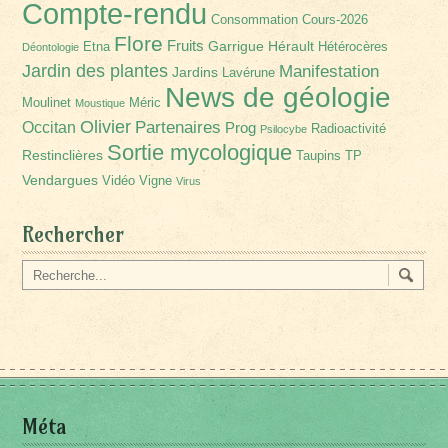
Compte-rendu
Consommation
Cours-2026
Flore
Fruits
Garrigue
Hérault
Etna
Hétérocères
Déontologie
Jardin des plantes
Manifestation
Jardins
Lavérune
News de géologie
Moulinet
Méric
Moustique
Olivier
Partenaires
Occitan
Prog
Radioactivité
Psilocybe
Sortie mycologique
Restinclières
Taupins
TP
Vendargues
Vidéo
Vigne
Virus
Rechercher
Méta