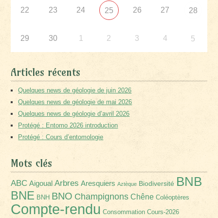
22
23
24
26
27
25
28
29
30
1
2
3
4
5
Articles récents
Quelques news de géologie de juin 2026
Quelques news de géologie de mai 2026
Quelques news de géologie d’avril 2026
Protégé : Entomo 2026 introduction
Protégé : Cours d’entomologie
Mots clés
BNB
Arbres
ABC
Aigoual
Aresquiers
Biodiversité
Aztèque
BNE
BNO
Champignons
Chêne
BNH
Coléoptères
Compte-rendu
Consommation
Cours-2026