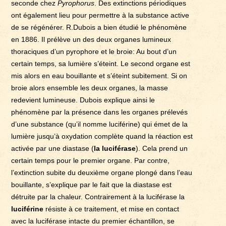
seconde chez
Pyrophorus
. Des extinctions périodiques
ont également lieu pour permettre à la substance active
de se régénérer. R.Dubois a bien étudié le phénomène
en 1886. Il prélève un des deux organes lumineux
thoraciques d’un pyrophore et le broie: Au bout d’un
certain temps, sa lumière s’éteint. Le second organe est
mis alors en eau bouillante et s’éteint subitement. Si on
broie alors ensemble les deux organes, la masse
redevient lumineuse. Dubois explique ainsi le
phénomène par la présence dans les organes prélevés
d’une substance (qu’il nomme luciférine) qui émet de la
lumière jusqu’à oxydation complète quand la réaction est
activée par une diastase (
la luciférase
). Cela prend un
certain temps pour le premier organe. Par contre,
l’extinction subite du deuxième organe plongé dans l’eau
bouillante, s’explique par le fait que la diastase est
détruite par la chaleur. Contrairement à la luciférase la
luciférine
résiste à ce traitement, et mise en contact
avec la luciférase intacte du premier échantillon, se