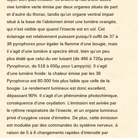
vive lumière verte émise par deux organes situés de part
et d’autre du thorax, tandis qu’un organe ventral impair
situé à la base de l’abdomen émet une lumière orangée,
qui n’est visible que quand l’insecte est en vol. Cet
éclairage est relativement puissant puisqu’il suffit de 37 à
38 pyrophores pour égaler la flamme d’une bougie, mais
il s’agit d’une lumière à spectre étroit, bien qu’un peu
plus étalé que celui du ver luisant (de 486 à 720µ pour
Pyrophorus
, de 518 à 656µ pour Lampyris). Il s’agit
d’une lumière froide: la chaleur émise par les 38
Pyrophorus est 80.000 fois plus faible que celle de la
bougie. Le rendement lumineux est donc excellent,
dépassant 90%. Il s’agit d’un phénomène photochimique,
conséquence d’une oxydation. L’émission est avivée par
le rythme respiratoire de l’insecte, et un organe lumineux
privé d’oxygène cesse d’émettre. De plus, cette émission
est modulée par des commandes du système nerveux, à
raison de 5 à 6 changements rapides d’intensité par