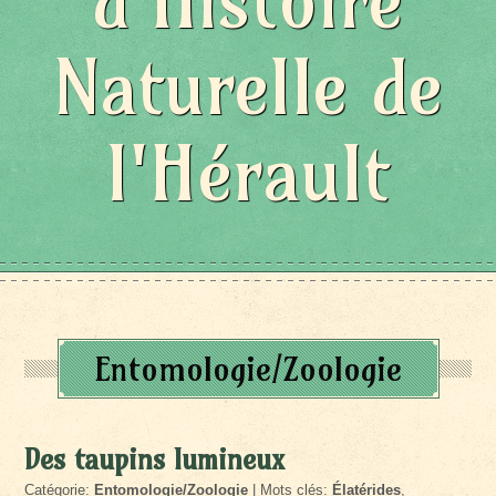
d'Histoire
Naturelle de
l'Hérault
Entomologie/Zoologie
Des taupins lumineux
Catégorie:
Entomologie/Zoologie
| Mots clés:
Élatérides
,