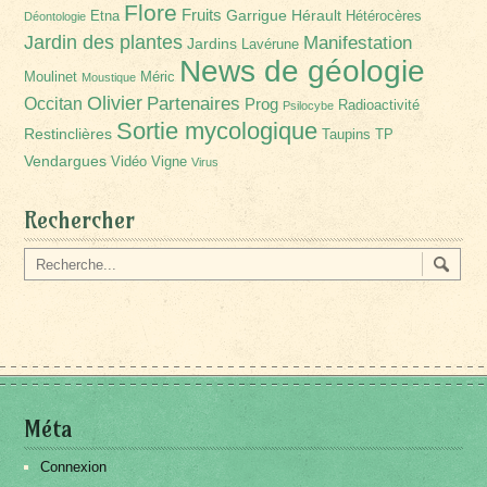
Flore
Fruits
Garrigue
Hérault
Etna
Hétérocères
Déontologie
Jardin des plantes
Manifestation
Jardins
Lavérune
News de géologie
Moulinet
Méric
Moustique
Olivier
Partenaires
Occitan
Prog
Radioactivité
Psilocybe
Sortie mycologique
Restinclières
Taupins
TP
Vendargues
Vidéo
Vigne
Virus
Rechercher
Méta
Connexion