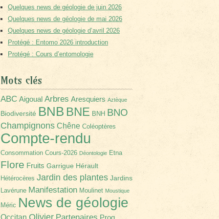
Quelques news de géologie de juin 2026
Quelques news de géologie de mai 2026
Quelques news de géologie d’avril 2026
Protégé : Entomo 2026 introduction
Protégé : Cours d’entomologie
Mots clés
Arbres
ABC
Aigoual
Aresquiers
Aztèque
BNB
BNE
BNO
Biodiversité
BNH
Champignons
Chêne
Coléoptères
Compte-rendu
Consommation
Cours-2026
Etna
Déontologie
Flore
Fruits
Garrigue
Hérault
Jardin des plantes
Jardins
Hétérocères
Manifestation
Lavérune
Moulinet
Moustique
News de géologie
Méric
Olivier
Partenaires
Occitan
Prog