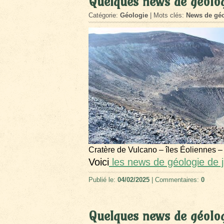
Quelques news de géolog
Catégorie:
Géologie
| Mots clés:
News de géo
Cratère de Vulcano – îles Éoliennes –
Voici
les news de géologie de 
Publié le:
04/02/2025
| Commentaires:
0
Quelques news de géolo