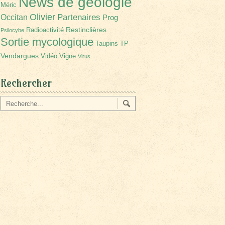
News de géologie
Méric
Olivier
Partenaires
Occitan
Prog
Restinclières
Radioactivité
Psilocybe
Sortie mycologique
Taupins
TP
Vendargues
Vidéo
Vigne
Virus
Rechercher