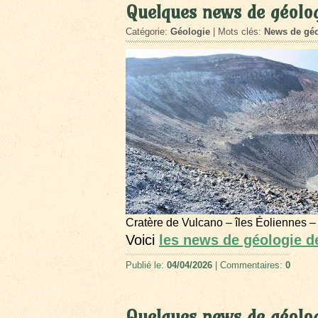
Quelques news de géolo
Catégorie:
Géologie
| Mots clés:
News de géo
Cratère de Vulcano – îles Éoliennes –
Voici
les news de géologie 
Publié le:
04/04/2026
| Commentaires:
0
Quelques news de géolog