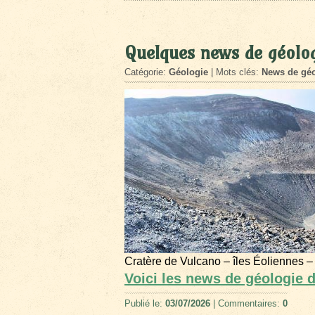
Quelques news de géolog
Catégorie:
Géologie
| Mots clés:
News de géo
Cratère de Vulcano – îles Éoliennes –
Voici les news de géologie 
Publié le:
03/07/2026
| Commentaires:
0