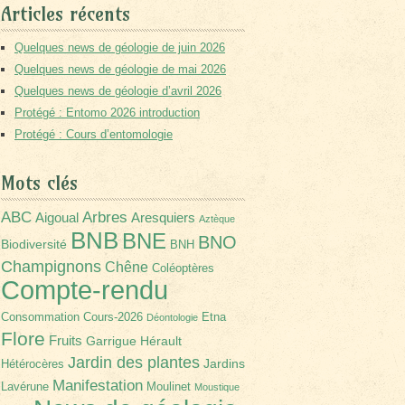
Articles récents
Quelques news de géologie de juin 2026
Quelques news de géologie de mai 2026
Quelques news de géologie d’avril 2026
Protégé : Entomo 2026 introduction
Protégé : Cours d’entomologie
Mots clés
Arbres
ABC
Aigoual
Aresquiers
Aztèque
BNB
BNE
BNO
Biodiversité
BNH
Champignons
Chêne
Coléoptères
Compte-rendu
Consommation
Cours-2026
Etna
Déontologie
Flore
Fruits
Garrigue
Hérault
Jardin des plantes
Jardins
Hétérocères
Manifestation
Lavérune
Moulinet
Moustique