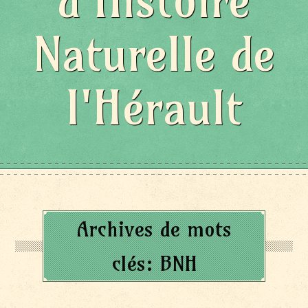
d'Histoire
Naturelle de
l'Hérault
Archives de mots
clés:
BNH