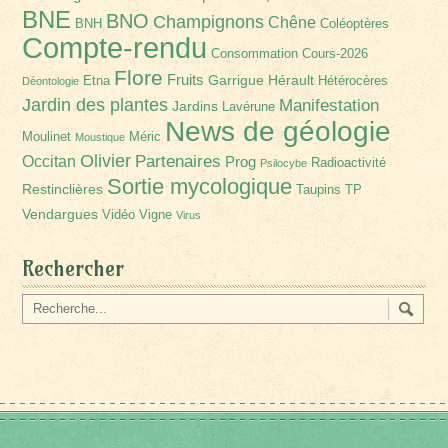
BNE
BNO
Champignons
Chêne
BNH
Coléoptères
Compte-rendu
Consommation
Cours-2026
Flore
Fruits
Garrigue
Hérault
Etna
Hétérocères
Déontologie
Jardin des plantes
Manifestation
Jardins
Lavérune
News de géologie
Moulinet
Méric
Moustique
Olivier
Partenaires
Occitan
Prog
Radioactivité
Psilocybe
Sortie mycologique
Restinclières
Taupins
TP
Vendargues
Vidéo
Vigne
Virus
Rechercher