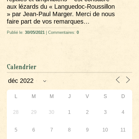
aux lézards du « Languedoc-Roussillon
» par Jean-Paul Marger. Merci de nous
faire part de vos remarques…
Publié le:
30/05/2021
| Commentaires:
0
Calendrier
L
M
M
J
V
S
D
28
29
30
1
2
3
4
5
6
7
8
9
10
11