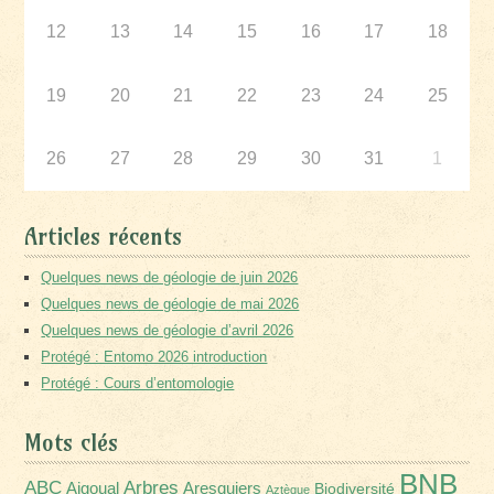
12
13
14
15
16
17
18
19
20
21
22
23
24
25
26
27
28
29
30
31
1
Articles récents
Quelques news de géologie de juin 2026
Quelques news de géologie de mai 2026
Quelques news de géologie d’avril 2026
Protégé : Entomo 2026 introduction
Protégé : Cours d’entomologie
Mots clés
BNB
Arbres
ABC
Aigoual
Aresquiers
Biodiversité
Aztèque