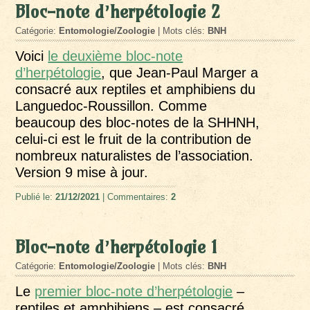
Bloc-note d’herpétologie 2
Catégorie:
Entomologie/Zoologie
| Mots clés:
BNH
Voici
le deuxième bloc-note
d’herpétologie
, que Jean-Paul Marger a
consacré aux reptiles et amphibiens du
Languedoc-Roussillon. Comme
beaucoup des bloc-notes de la SHHNH,
celui-ci est le fruit de la contribution de
nombreux naturalistes de l’association.
Version 9 mise à jour.
Publié le:
21/12/2021
| Commentaires:
2
Bloc-note d’herpétologie 1
Catégorie:
Entomologie/Zoologie
| Mots clés:
BNH
Le
premier bloc-note d’herpétologie
–
reptiles et amphibiens – est consacré