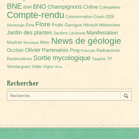
BNE
BNO
Champignons
Chêne
BNH
Coléoptères
Compte-rendu
Consommation
Cours-2026
Flore
Fruits
Garrigue
Hérault
Etna
Hétérocères
Déontologie
Jardin des plantes
Manifestation
Jardins
Lavérune
News de géologie
Moulinet
Méric
Moustique
Olivier
Partenaires
Occitan
Prog
Radioactivité
Psilocybe
Sortie mycologique
Restinclières
Taupins
TP
Vendargues
Vidéo
Vigne
Virus
Rechercher