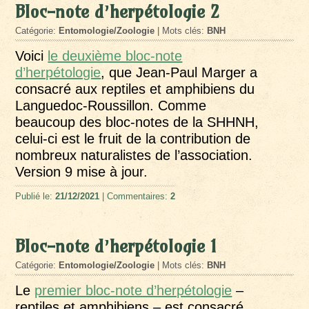
Bloc-note d’herpétologie 2
Catégorie:
Entomologie/Zoologie
| Mots clés:
BNH
Voici
le deuxième bloc-note
d’herpétologie
, que Jean-Paul Marger a
consacré aux reptiles et amphibiens du
Languedoc-Roussillon. Comme
beaucoup des bloc-notes de la SHHNH,
celui-ci est le fruit de la contribution de
nombreux naturalistes de l’association.
Version 9 mise à jour.
Publié le:
21/12/2021
| Commentaires:
2
Bloc-note d’herpétologie 1
Catégorie:
Entomologie/Zoologie
| Mots clés:
BNH
Le
premier bloc-note d’herpétologie
–
reptiles et amphibiens – est consacré