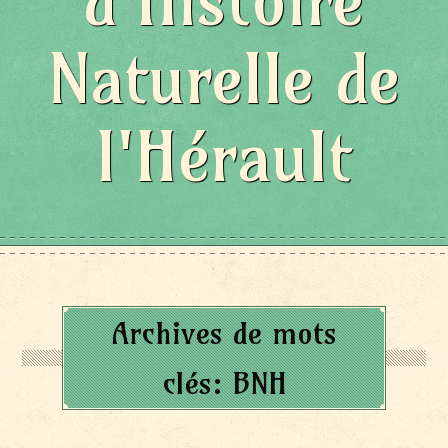
d'Histoire
Naturelle de
l'Hérault
Archives de mots
clés:
BNH