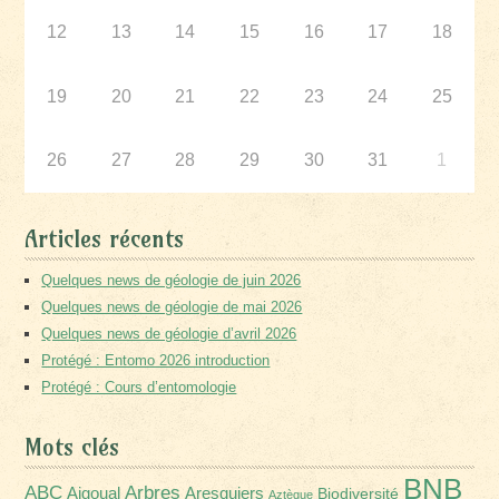
12
13
14
15
16
17
18
19
20
21
22
23
24
25
26
27
28
29
30
31
1
Articles récents
Quelques news de géologie de juin 2026
Quelques news de géologie de mai 2026
Quelques news de géologie d’avril 2026
Protégé : Entomo 2026 introduction
Protégé : Cours d’entomologie
Mots clés
BNB
Arbres
ABC
Aigoual
Aresquiers
Biodiversité
Aztèque