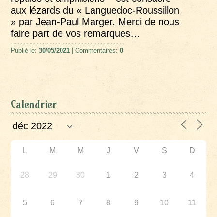
aux lézards du « Languedoc-Roussillon
» par Jean-Paul Marger. Merci de nous
faire part de vos remarques…
Publié le:
30/05/2021
| Commentaires:
0
Calendrier
L
M
M
J
V
S
D
28
29
30
1
2
3
4
5
6
7
8
9
10
11