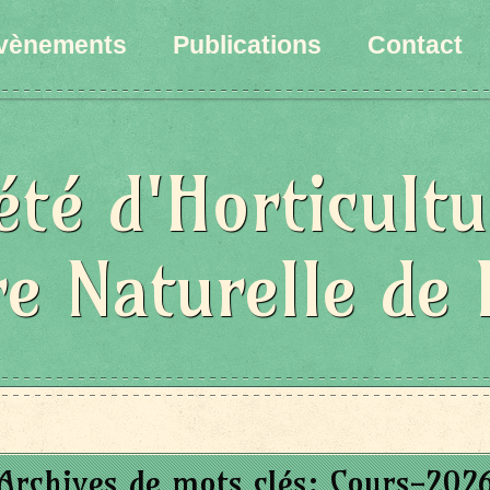
vènements
Publications
Contact
été d'Horticultu
re Naturelle de 
Archives de mots clés:
Cours-202