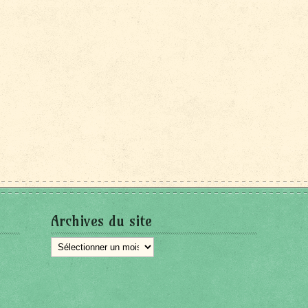
Archives du site
Archives
du
site