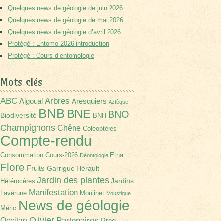
Quelques news de géologie de juin 2026
Quelques news de géologie de mai 2026
Quelques news de géologie d’avril 2026
Protégé : Entomo 2026 introduction
Protégé : Cours d’entomologie
Mots clés
Arbres
ABC
Aigoual
Aresquiers
Aztèque
BNB
BNE
BNO
Biodiversité
BNH
Champignons
Chêne
Coléoptères
Compte-rendu
Consommation
Cours-2026
Etna
Déontologie
Flore
Fruits
Garrigue
Hérault
Jardin des plantes
Jardins
Hétérocères
Manifestation
Lavérune
Moulinet
Moustique
News de géologie
Méric
Olivier
Partenaires
Occitan
Prog