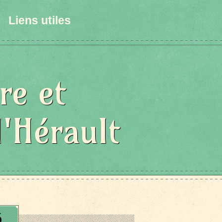
Liens utiles
re et
l'Hérault
6