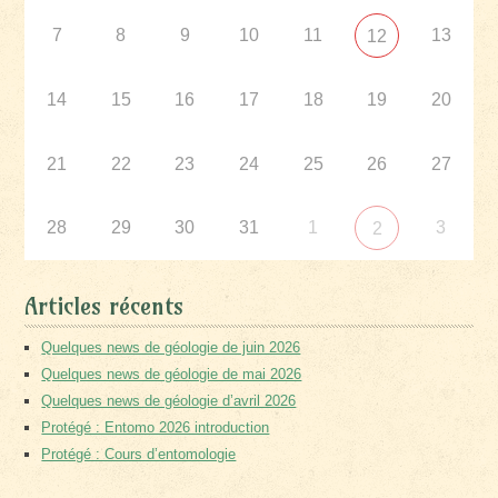
7
8
9
10
11
13
12
14
15
16
17
18
19
20
21
22
23
24
25
26
27
28
29
30
31
1
3
2
Articles récents
Quelques news de géologie de juin 2026
Quelques news de géologie de mai 2026
Quelques news de géologie d’avril 2026
Protégé : Entomo 2026 introduction
Protégé : Cours d’entomologie