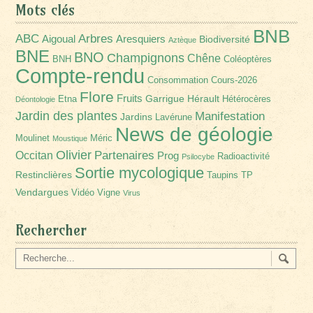
Mots clés
BNB
Arbres
ABC
Aigoual
Aresquiers
Biodiversité
Aztèque
BNE
BNO
Champignons
Chêne
BNH
Coléoptères
Compte-rendu
Consommation
Cours-2026
Flore
Fruits
Garrigue
Hérault
Etna
Hétérocères
Déontologie
Jardin des plantes
Manifestation
Jardins
Lavérune
News de géologie
Moulinet
Méric
Moustique
Olivier
Partenaires
Occitan
Prog
Radioactivité
Psilocybe
Sortie mycologique
Restinclières
Taupins
TP
Vendargues
Vidéo
Vigne
Virus
Rechercher