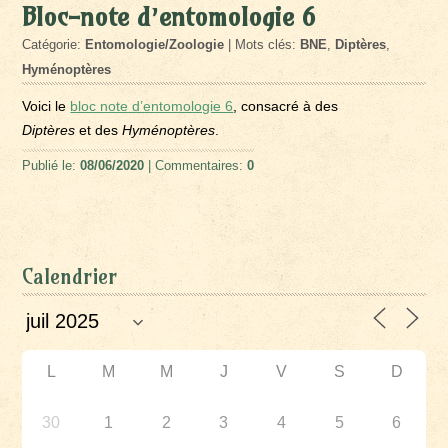
Bloc-note d’entomologie 6
Catégorie:
Entomologie/Zoologie
| Mots clés:
BNE
,
Diptères
,
Hyménoptères
Voici le
bloc note d’entomologie 6
, consacré à des
Diptères
et des
Hyménoptères
.
Publié le:
08/06/2020
| Commentaires:
0
Calendrier
L
M
M
J
V
S
D
30
1
2
3
4
5
6