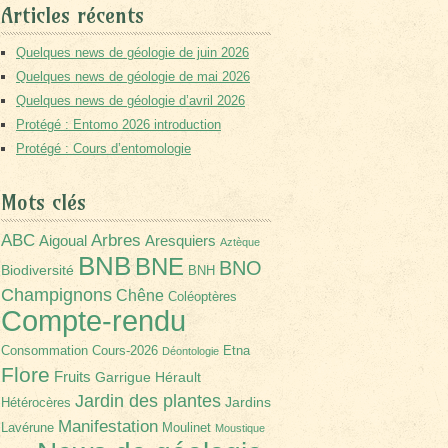
Articles récents
Quelques news de géologie de juin 2026
Quelques news de géologie de mai 2026
Quelques news de géologie d’avril 2026
Protégé : Entomo 2026 introduction
Protégé : Cours d’entomologie
Mots clés
Arbres
ABC
Aigoual
Aresquiers
Aztèque
BNB
BNE
BNO
Biodiversité
BNH
Champignons
Chêne
Coléoptères
Compte-rendu
Consommation
Cours-2026
Etna
Déontologie
Flore
Fruits
Garrigue
Hérault
Jardin des plantes
Jardins
Hétérocères
Manifestation
Lavérune
Moulinet
Moustique