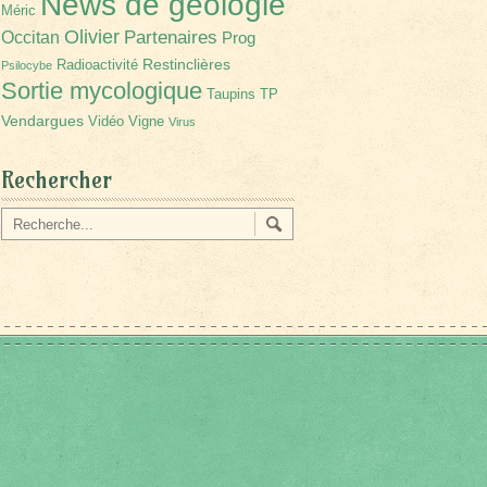
News de géologie
Méric
Olivier
Partenaires
Occitan
Prog
Restinclières
Radioactivité
Psilocybe
Sortie mycologique
Taupins
TP
Vendargues
Vidéo
Vigne
Virus
Rechercher