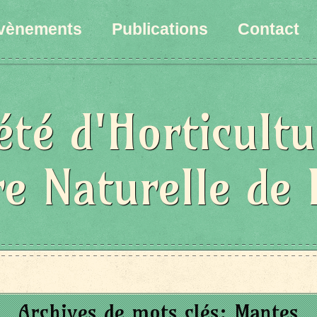
vènements
Publications
Contact
été d'Horticultu
re Naturelle de 
Archives de mots clés:
Mantes