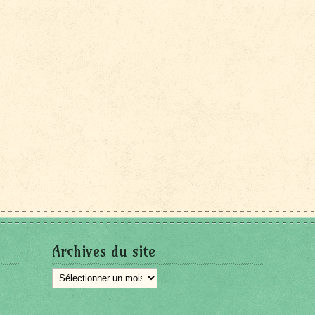
Archives du site
Archives
du
site