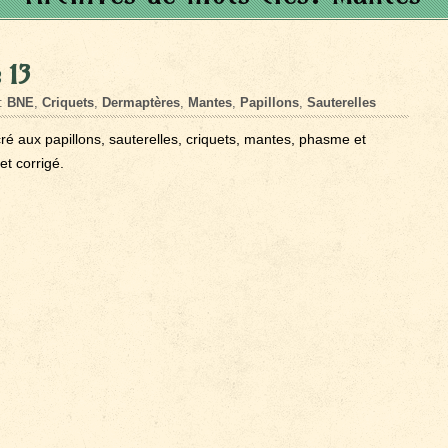
 13
s:
BNE
,
Criquets
,
Dermaptères
,
Mantes
,
Papillons
,
Sauterelles
ré aux papillons, sauterelles, criquets, mantes, phasme et
t corrigé.