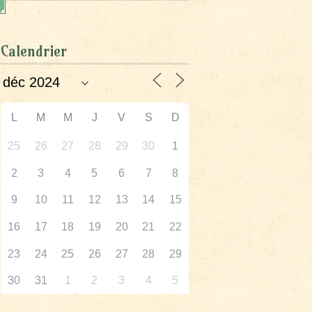
Calendrier
L
M
M
J
V
S
D
25
26
27
28
29
30
1
2
3
4
5
6
7
8
9
10
11
12
13
14
15
16
17
18
19
20
21
22
23
24
25
26
27
28
29
30
31
1
2
3
4
5