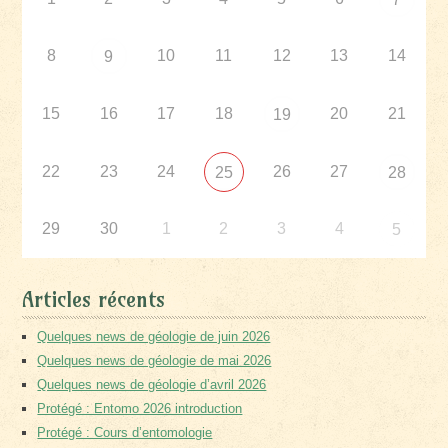
8
10
11
12
13
14
9
15
16
17
18
20
21
19
22
23
24
26
27
25
28
29
30
1
2
3
4
5
Articles récents
Quelques news de géologie de juin 2026
Quelques news de géologie de mai 2026
Quelques news de géologie d’avril 2026
Protégé : Entomo 2026 introduction
Protégé : Cours d’entomologie