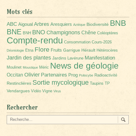
Mots clés
BNB
Arbres
ABC
Aigoual
Aresquiers
Biodiversité
Aztèque
BNE
BNO
Champignons
Chêne
BNH
Coléoptères
Compte-rendu
Consommation
Cours-2026
Flore
Fruits
Garrigue
Hérault
Etna
Hétérocères
Déontologie
Jardin des plantes
Manifestation
Jardins
Lavérune
News de géologie
Moulinet
Méric
Moustique
Olivier
Partenaires
Occitan
Prog
Radioactivité
Psilocybe
Sortie mycologique
Restinclières
Taupins
TP
Vendargues
Vidéo
Vigne
Virus
Rechercher