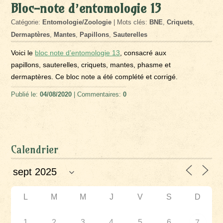
Bloc-note d’entomologie 13
Catégorie:
Entomologie/Zoologie
| Mots clés:
BNE
,
Criquets
,
Dermaptères
,
Mantes
,
Papillons
,
Sauterelles
Voici le
bloc note d’entomologie 13
, consacré aux
papillons, sauterelles, criquets, mantes, phasme et
dermaptères. Ce bloc note a été complété et corrigé.
Publié le:
04/08/2020
| Commentaires:
0
Calendrier
L
M
M
J
V
S
D
1
2
3
4
5
6
7