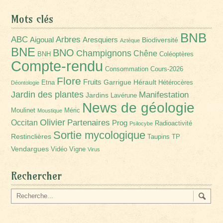
Mots clés
BNB
Arbres
ABC
Aigoual
Aresquiers
Biodiversité
Aztèque
BNE
BNO
Champignons
Chêne
BNH
Coléoptères
Compte-rendu
Consommation
Cours-2026
Flore
Fruits
Garrigue
Hérault
Etna
Hétérocères
Déontologie
Jardin des plantes
Manifestation
Jardins
Lavérune
News de géologie
Moulinet
Méric
Moustique
Olivier
Partenaires
Occitan
Prog
Radioactivité
Psilocybe
Sortie mycologique
Restinclières
Taupins
TP
Vendargues
Vidéo
Vigne
Virus
Rechercher