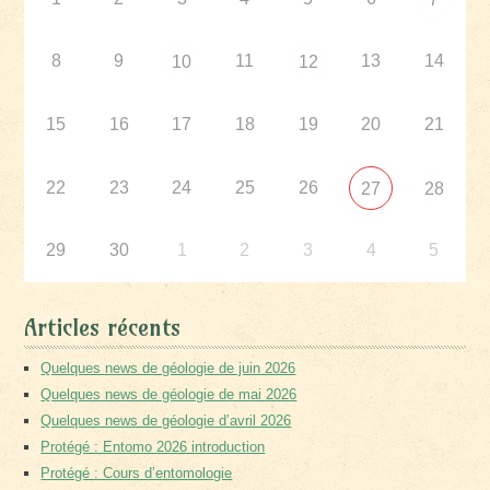
8
9
11
13
14
10
12
15
16
17
18
19
20
21
22
23
24
25
26
27
28
29
30
1
2
3
4
5
Articles récents
Quelques news de géologie de juin 2026
Quelques news de géologie de mai 2026
Quelques news de géologie d’avril 2026
Protégé : Entomo 2026 introduction
Protégé : Cours d’entomologie