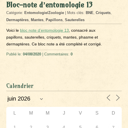
Bloc-note d’entomologie 13
Catégorie:
Entomologie/Zoologie
| Mots clés:
BNE
,
Criquets
,
Dermaptères
,
Mantes
,
Papillons
,
Sauterelles
Voici le
bloc note d’entomologie 13
, consacré aux
papillons, sauterelles, criquets, mantes, phasme et
dermaptères. Ce bloc note a été complété et corrigé.
Publié le:
04/08/2020
| Commentaires:
0
Calendrier
L
M
M
J
V
S
D
1
2
3
4
5
6
7