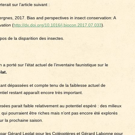
erait sur l’article suivant :
rgnes, 2017. Bias and perspectives in insect conservation: A
vation
(
http://dx.doi.org/10.1016/j.biocon.2017.07.033
).
pos de la disparition des insectes.
 a porté sur l’état actuel de l’inventaire faunistique sur le
lat.
nt dépassées et compte tenu de la faiblesse actuel de
ntiel restant apparaît encore très important.
es parait faible relativement au potentiel espéré : des milieux
z qui pourraient être riches mais n’ont pas encore été explorés
our la prochaine saison.
isée par Gérard Leplat pour les Coléoptères et Gérard Labonne pour