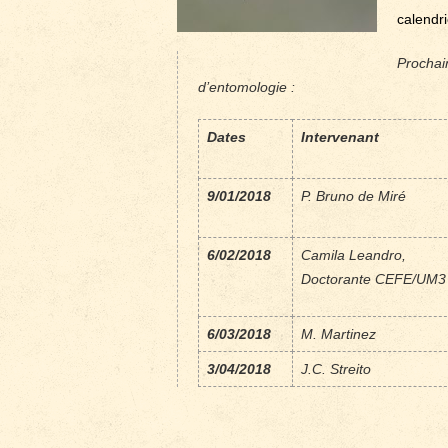
calendri
Prochai
d’entomologie :
Dates
Intervenant
9/01/2018
P. Bruno de Miré
6/02/2018
Camila Leandro,
Doctorante CEFE/UM3
6/03/2018
M. Martinez
3/04/2018
J.C. Streito