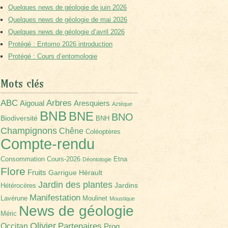
Quelques news de géologie de juin 2026
Quelques news de géologie de mai 2026
Quelques news de géologie d’avril 2026
Protégé : Entomo 2026 introduction
Protégé : Cours d’entomologie
Mots clés
Arbres
ABC
Aigoual
Aresquiers
Aztèque
BNB
BNE
BNO
Biodiversité
BNH
Champignons
Chêne
Coléoptères
Compte-rendu
Consommation
Cours-2026
Etna
Déontologie
Flore
Fruits
Garrigue
Hérault
Jardin des plantes
Jardins
Hétérocères
Manifestation
Lavérune
Moulinet
Moustique
News de géologie
Méric
Olivier
Partenaires
Occitan
Prog