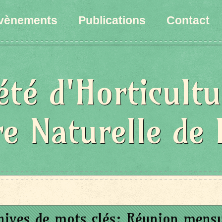
vènements
Publications
Contact
été d'Horticultu
re Naturelle de 
hives de mots clés:
Réunion mensu