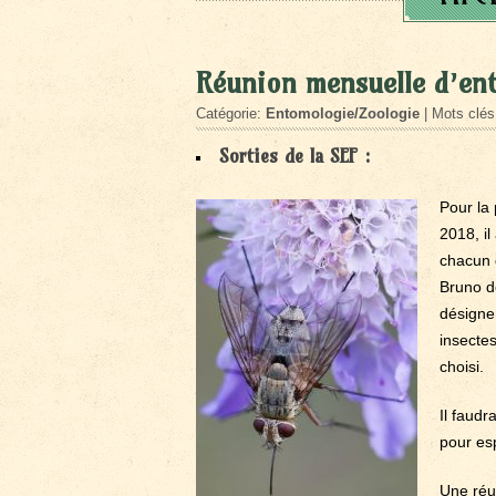
Réunion mensuelle d’en
Catégorie:
Entomologie/Zoologie
| Mots clé
Sorties de la SEF :
Pour la 
2018, il
chacun d
Bruno d
désigner
insectes
choisi.
Il faudr
pour es
Une réu