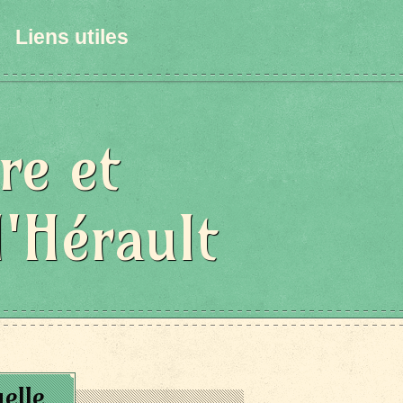
Liens utiles
re et
l'Hérault
elle