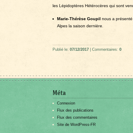
les Lépidoptères Hétérocères qui sont venus
Marie-Thérèse Goupil
nous a présenté 
Alpes la saison dernière.
Publié le:
07/12/2017
| Commentaires:
0
Méta
Connexion
Flux des publications
Flux des commentaires
Site de WordPress-FR