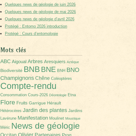
Quelques news de géologie de juin 2026
Quelques news de géologie de mai 2026
Quelques news de géologie d’avril 2026
Protégé : Entomo 2026 introduction
Protégé : Cours d’entomologie
Mots clés
Arbres
ABC
Aigoual
Aresquiers
Aztèque
BNB
BNE
BNO
Biodiversité
BNH
Champignons
Chêne
Coléoptères
Compte-rendu
Consommation
Cours-2026
Etna
Déontologie
Flore
Fruits
Garrigue
Hérault
Jardin des plantes
Jardins
Hétérocères
Manifestation
Lavérune
Moulinet
Moustique
News de géologie
Méric
Olivier
Partenaires
Occitan
Prog