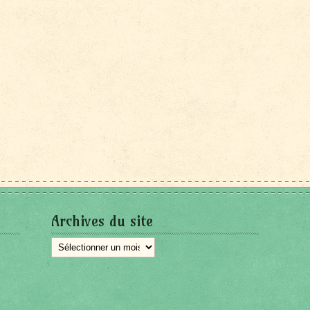
Archives du site
Archives
du
site