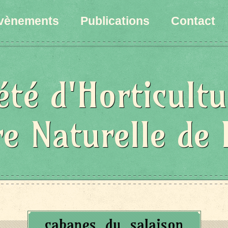
vènements
Publications
Contact
été d'Horticultu
re Naturelle de 
cabanes_du_salaison