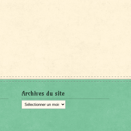
Archives du site
Archives
du
site