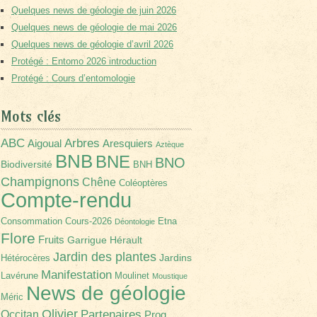
Quelques news de géologie de juin 2026
Quelques news de géologie de mai 2026
Quelques news de géologie d’avril 2026
Protégé : Entomo 2026 introduction
Protégé : Cours d’entomologie
Mots clés
Arbres
ABC
Aigoual
Aresquiers
Aztèque
BNB
BNE
BNO
Biodiversité
BNH
Champignons
Chêne
Coléoptères
Compte-rendu
Consommation
Cours-2026
Etna
Déontologie
Flore
Fruits
Garrigue
Hérault
Jardin des plantes
Jardins
Hétérocères
Manifestation
Lavérune
Moulinet
Moustique
News de géologie
Méric
Olivier
Partenaires
Occitan
Prog