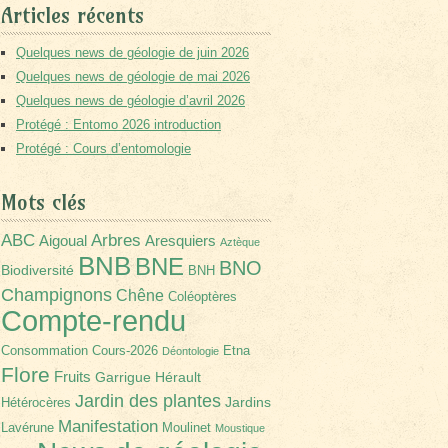
Articles récents
Quelques news de géologie de juin 2026
Quelques news de géologie de mai 2026
Quelques news de géologie d’avril 2026
Protégé : Entomo 2026 introduction
Protégé : Cours d’entomologie
Mots clés
Arbres
ABC
Aigoual
Aresquiers
Aztèque
BNB
BNE
BNO
Biodiversité
BNH
Champignons
Chêne
Coléoptères
Compte-rendu
Consommation
Cours-2026
Etna
Déontologie
Flore
Fruits
Garrigue
Hérault
Jardin des plantes
Jardins
Hétérocères
Manifestation
Lavérune
Moulinet
Moustique