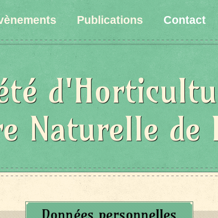
vènements
Publications
Contact
été d'Horticultu
re Naturelle de 
Données personnelles