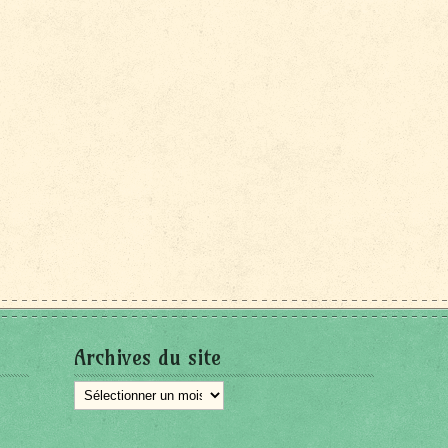
Archives du site
Archives
du
site