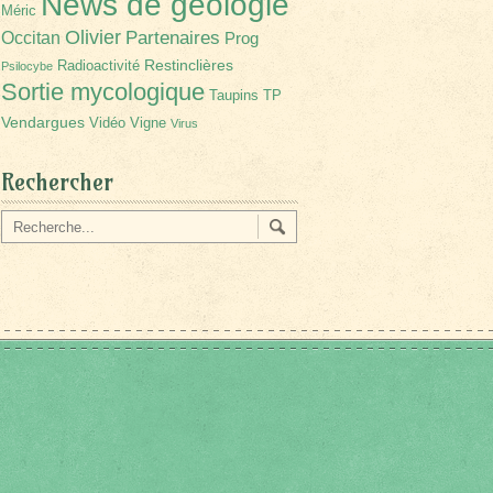
News de géologie
Méric
Olivier
Partenaires
Occitan
Prog
Restinclières
Radioactivité
Psilocybe
Sortie mycologique
Taupins
TP
Vendargues
Vidéo
Vigne
Virus
Rechercher