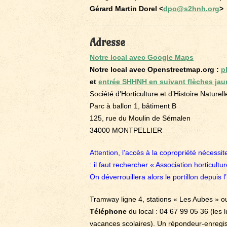
Gérard Martin Dorel <
dpo@s2hnh.org
>
Adresse
Notre local avec Google Maps
Notre local avec Openstreetmap.org :
p
et
entrée SHHNH en suivant flèches ja
Société d’Horticulture et d’Histoire Naturell
Parc à ballon 1, bâtiment B
125, rue du Moulin de Sémalen
34000 MONTPELLIER
Attention, l’accès à la copropriété nécessite 
: il faut rechercher « Association horticultu
On déverrouillera alors le portillon
depuis l’
Tramway ligne 4, stations « Les Aubes » 
Téléphone
du local : 04 67 99 05 36 (les 
vacances scolaires). Un répondeur-enregis