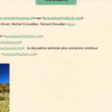
nt-shhnh@orange.fr
> ou <
president@s2hnh.org
>
Dorel, Michel Crousilles, Gérard Duvallet <
vice-
d <
secretariat@s2hnh.org
>
er@s2hnh.org
>
magroupes.org
> ; la deuxième adresse plus ancienne continue
: <
contact@s2hnh.org
>