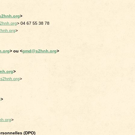
s2hnh.org
>
2hnh.org
> 04 67 55 38 78
2hnh.org
>
.org
> ou <
gmd@s2hnh.org
>
nh.org
>
s2hnh.org
>
g
>
h.org
>
ersonnelles (DPO)