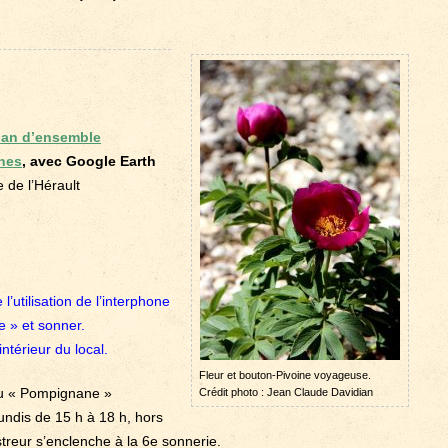
lan d’ensemble
unes
, avec Google Earth
e de l’Hérault
l’utilisation de l’interphone
re » et sonner.
intérieur du local.
Fleur et bouton-Pivoine voyageuse.
ou « Pompignane »
Crédit photo : Jean Claude Davidian
lundis de 15 h à 18 h, hors
treur s’enclenche à la 6e sonnerie.