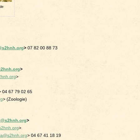
ude
u@s2hnh.org
>
07 82 00 88 73
s2hnh.org
>
hnh.org
>
> 04 67 79 02 65
rg
> (Zoologie)
d@s2hnh.org
>
s2hnh.org
>
ria@s2hnh.org
> 04 67 41 18 19