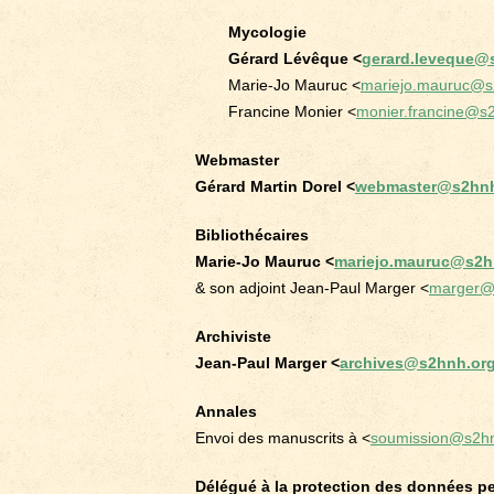
Mycologie
Gérard Lévêque <
gerard.leveque@
Marie-Jo Mauruc <
mariejo.mauruc@s
Francine Monier <
monier.francine@s
Webmaster
Gérard Martin Dorel <
webmaster@s2hnh
Bibliothécaires
Marie-Jo Mauruc <
mariejo.mauruc@s2h
& son adjoint Jean-Paul Marger <
marger@
Archiviste
Jean-Paul Marger <
archives@s2hnh.or
Annales
Envoi des manuscrits à <
soumission@s2hn
Délégué à la protection des données p