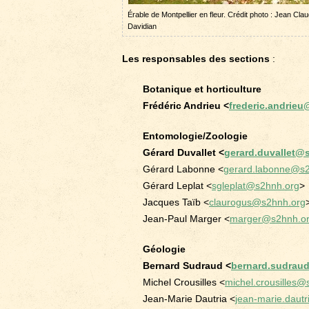
Érable de Montpellier en fleur. Crédit photo : Jean Cla
Davidian
Les responsables des sections
:
Botanique et horticulture
Frédéric Andrieu <
frederic.andrie
Entomologie/Zoologie
Gérard Duvallet <
gerard.duvallet@
Gérard Labonne <
gerard.labonne@s2
Gérard Leplat <
sgleplat@s2hnh.org
>
Jacques Taïb <
claurogus@s2hnh.org
Jean-Paul Marger <
marger@s2hnh.o
Géologie
Bernard Sudraud <
bernard.sudrau
Michel Crousilles <
michel.crousilles@
Jean-Marie Dautria <
jean-marie.daut