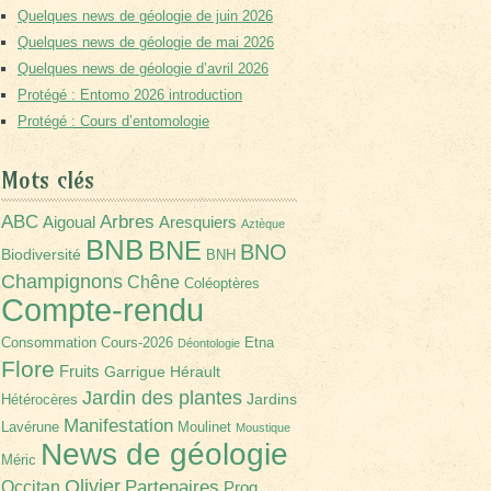
Quelques news de géologie de juin 2026
Quelques news de géologie de mai 2026
Quelques news de géologie d’avril 2026
Protégé : Entomo 2026 introduction
Protégé : Cours d’entomologie
Mots clés
Arbres
ABC
Aigoual
Aresquiers
Aztèque
BNB
BNE
BNO
Biodiversité
BNH
Champignons
Chêne
Coléoptères
Compte-rendu
Consommation
Cours-2026
Etna
Déontologie
Flore
Fruits
Garrigue
Hérault
Jardin des plantes
Jardins
Hétérocères
Manifestation
Lavérune
Moulinet
Moustique
News de géologie
Méric
Olivier
Partenaires
Occitan
Prog