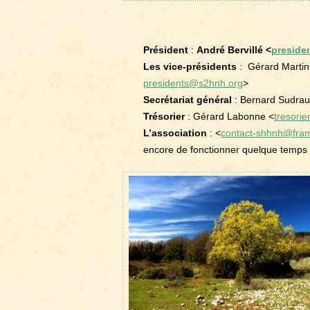
Président
:
André Bervillé <
preside
Les vice-présidents
: Gérard Martin-
presidents@s2hnh.org
>
Secrétariat général
: Bernard Sudrau
Trésorier
: Gérard Labonne <
tresori
L’association
: <
contact-shhnh@fra
encore de fonctionner quelque temps 