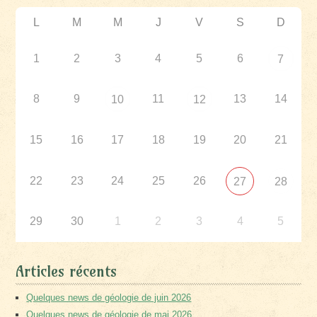
L
M
M
J
V
S
D
1
2
3
4
5
6
7
8
9
11
13
14
10
12
15
16
17
18
19
20
21
22
23
24
25
26
27
28
29
30
1
2
3
4
5
Articles récents
Quelques news de géologie de juin 2026
Quelques news de géologie de mai 2026