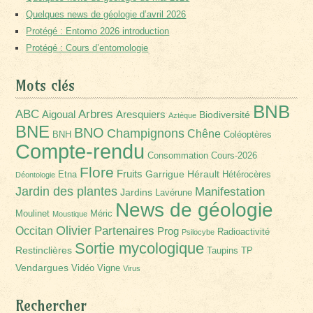
Quelques news de géologie d’avril 2026
Protégé : Entomo 2026 introduction
Protégé : Cours d’entomologie
Mots clés
BNB
Arbres
ABC
Aigoual
Aresquiers
Biodiversité
Aztèque
BNE
BNO
Champignons
Chêne
BNH
Coléoptères
Compte-rendu
Consommation
Cours-2026
Flore
Fruits
Garrigue
Hérault
Etna
Hétérocères
Déontologie
Jardin des plantes
Manifestation
Jardins
Lavérune
News de géologie
Moulinet
Méric
Moustique
Olivier
Partenaires
Occitan
Prog
Radioactivité
Psilocybe
Sortie mycologique
Restinclières
Taupins
TP
Vendargues
Vidéo
Vigne
Virus
Rechercher