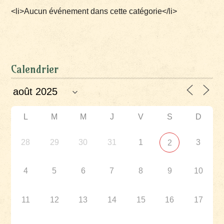
<li>Aucun événement dans cette catégorie</li>
Calendrier
L
M
M
J
V
S
D
28
29
30
31
1
3
2
4
5
6
7
8
9
10
11
12
13
14
15
16
17