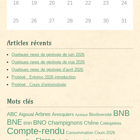
18
19
20
21
22
23
24
25
26
27
28
29
30
31
Articles récents
Quelques news de géologie de juin 2026
Quelques news de géologie de mai 2026
Quelques news de géologie d’avril 2026
Protégé : Entomo 2026 introduction
Protégé : Cours d’entomologie
Mots clés
BNB
Arbres
ABC
Aigoual
Aresquiers
Biodiversité
Aztèque
BNE
BNO
Champignons
Chêne
BNH
Coléoptères
Compte-rendu
Consommation
Cours-2026