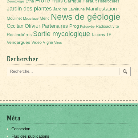
Flore
Fruits
Garrigue
Hérault
Etna
Hétérocères
Déontologie
Jardin des plantes
Manifestation
Jardins
Lavérune
News de géologie
Moulinet
Méric
Moustique
Olivier
Partenaires
Occitan
Prog
Radioactivité
Psilocybe
Sortie mycologique
Restinclières
Taupins
TP
Vendargues
Vidéo
Vigne
Virus
Rechercher
Méta
Connexion
Flux des publications