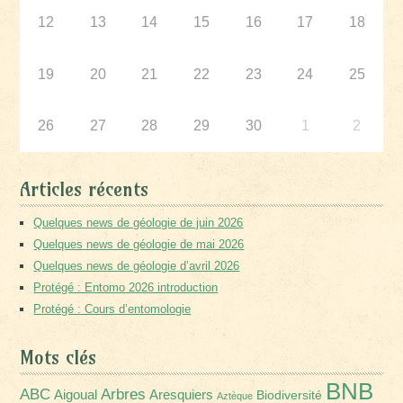
12
13
14
15
16
17
18
19
20
21
22
23
24
25
26
27
28
29
30
1
2
Articles récents
Quelques news de géologie de juin 2026
Quelques news de géologie de mai 2026
Quelques news de géologie d’avril 2026
Protégé : Entomo 2026 introduction
Protégé : Cours d’entomologie
Mots clés
BNB
Arbres
ABC
Aigoual
Aresquiers
Biodiversité
Aztèque