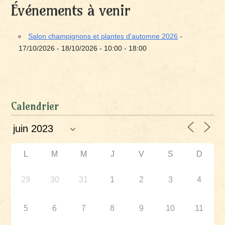
Événements à venir
Salon champignons et plantes d'automne 2026
-
17/10/2026 - 18/10/2026 - 10:00 - 18:00
Calendrier
L
M
M
J
V
S
D
29
30
31
1
2
3
4
5
6
7
8
9
10
11