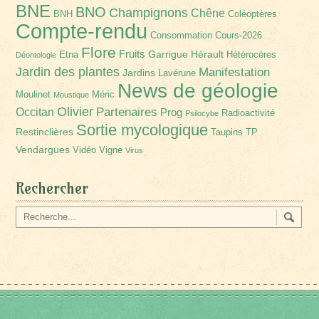
BNE
BNO
Champignons
Chêne
BNH
Coléoptères
Compte-rendu
Consommation
Cours-2026
Flore
Fruits
Garrigue
Hérault
Etna
Hétérocères
Déontologie
Jardin des plantes
Manifestation
Jardins
Lavérune
News de géologie
Moulinet
Méric
Moustique
Olivier
Partenaires
Occitan
Prog
Radioactivité
Psilocybe
Sortie mycologique
Restinclières
Taupins
TP
Vendargues
Vidéo
Vigne
Virus
Rechercher