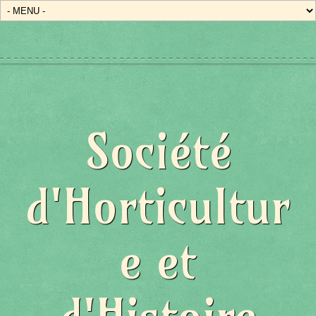
État/Pays
Société
d'Horticultur
e et