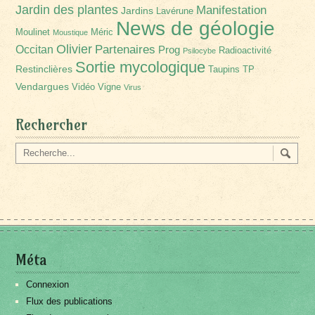
Jardin des plantes
Manifestation
Jardins
Lavérune
News de géologie
Moulinet
Méric
Moustique
Olivier
Partenaires
Occitan
Prog
Radioactivité
Psilocybe
Sortie mycologique
Restinclières
Taupins
TP
Vendargues
Vidéo
Vigne
Virus
Rechercher
Méta
Connexion
Flux des publications