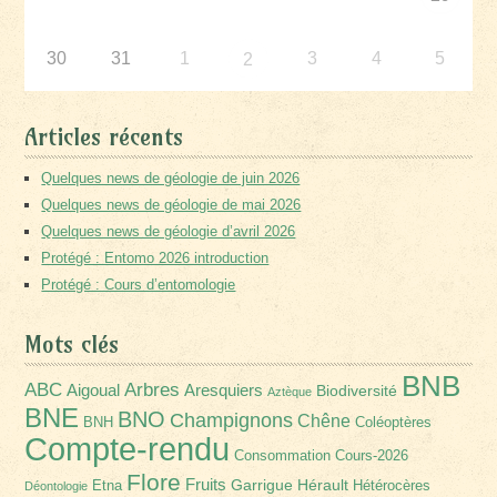
30
31
1
3
4
5
2
Articles récents
Quelques news de géologie de juin 2026
Quelques news de géologie de mai 2026
Quelques news de géologie d’avril 2026
Protégé : Entomo 2026 introduction
Protégé : Cours d’entomologie
Mots clés
BNB
Arbres
ABC
Aigoual
Aresquiers
Biodiversité
Aztèque
BNE
BNO
Champignons
Chêne
BNH
Coléoptères
Compte-rendu
Consommation
Cours-2026
Flore
Fruits
Garrigue
Hérault
Etna
Hétérocères
Déontologie