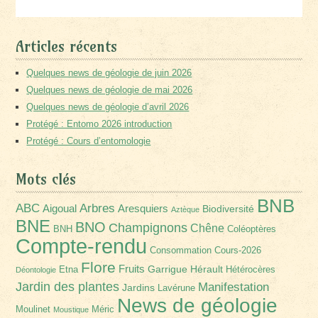
Articles récents
Quelques news de géologie de juin 2026
Quelques news de géologie de mai 2026
Quelques news de géologie d’avril 2026
Protégé : Entomo 2026 introduction
Protégé : Cours d’entomologie
Mots clés
BNB
Arbres
ABC
Aigoual
Aresquiers
Biodiversité
Aztèque
BNE
BNO
Champignons
Chêne
BNH
Coléoptères
Compte-rendu
Consommation
Cours-2026
Flore
Fruits
Garrigue
Hérault
Etna
Hétérocères
Déontologie
Jardin des plantes
Manifestation
Jardins
Lavérune
News de géologie
Moulinet
Méric
Moustique