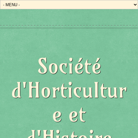
État/Pays
Société
d'Horticultur
e et