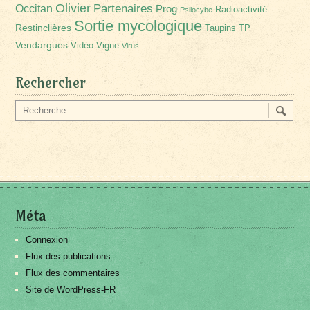
Olivier
Partenaires
Occitan
Prog
Radioactivité
Psilocybe
Sortie mycologique
Restinclières
Taupins
TP
Vendargues
Vidéo
Vigne
Virus
Rechercher
Méta
Connexion
Flux des publications
Flux des commentaires
Site de WordPress-FR