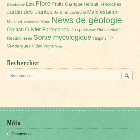
Flore
Fruits
Garrigue
Hérault
Etna
Hétérocères
Déontologie
Jardin des plantes
Manifestation
Jardins
Lavérune
News de géologie
Moulinet
Méric
Moustique
Olivier
Partenaires
Occitan
Prog
Radioactivité
Psilocybe
Sortie mycologique
Restinclières
Taupins
TP
Vendargues
Vidéo
Vigne
Virus
Rechercher
Méta
Connexion