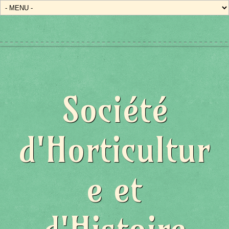
État/Pays
Société
d'Horticultur
e et