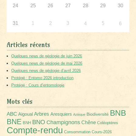
24
25
26
27
28
29
30
31
1
2
3
5
4
6
Articles récents
Quelques news de géologie de juin 2026
Quelques news de géologie de mai 2026
Quelques news de géologie d’avril 2026
Protégé : Entomo 2026 introduction
Protégé : Cours d’entomologie
Mots clés
BNB
Arbres
ABC
Aigoual
Aresquiers
Biodiversité
Aztèque
BNE
BNO
Champignons
Chêne
BNH
Coléoptères
Compte-rendu
Consommation
Cours-2026