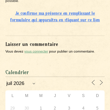
possible.
Je confirme ma présence en remplissant le
formulaire qui apparaîtra en cliquant sur ce lien
Laisser un commentaire
Vous devez
vous connecter
pour publier un commentaire.
Calendrier
L
M
M
J
V
S
D
29
30
1
2
3
4
5