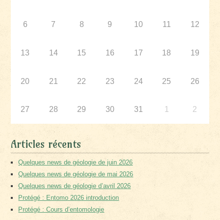
6
7
8
9
10
11
12
13
14
15
16
17
18
19
20
21
22
23
24
25
26
27
28
29
30
31
1
2
Articles récents
Quelques news de géologie de juin 2026
Quelques news de géologie de mai 2026
Quelques news de géologie d’avril 2026
Protégé : Entomo 2026 introduction
Protégé : Cours d’entomologie