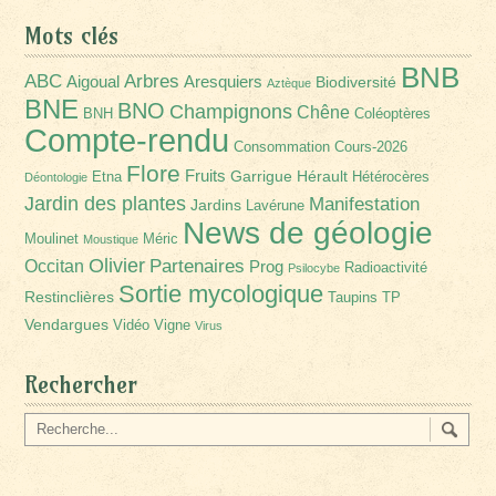
Mots clés
BNB
Arbres
ABC
Aigoual
Aresquiers
Biodiversité
Aztèque
BNE
BNO
Champignons
Chêne
BNH
Coléoptères
Compte-rendu
Consommation
Cours-2026
Flore
Fruits
Garrigue
Hérault
Etna
Hétérocères
Déontologie
Jardin des plantes
Manifestation
Jardins
Lavérune
News de géologie
Moulinet
Méric
Moustique
Olivier
Partenaires
Occitan
Prog
Radioactivité
Psilocybe
Sortie mycologique
Restinclières
Taupins
TP
Vendargues
Vidéo
Vigne
Virus
Rechercher