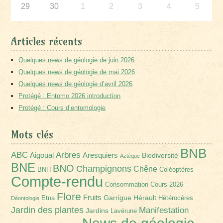
29
30
1
2
3
4
5
Articles récents
Quelques news de géologie de juin 2026
Quelques news de géologie de mai 2026
Quelques news de géologie d’avril 2026
Protégé : Entomo 2026 introduction
Protégé : Cours d’entomologie
Mots clés
BNB
Arbres
ABC
Aigoual
Aresquiers
Biodiversité
Aztèque
BNE
BNO
Champignons
Chêne
BNH
Coléoptères
Compte-rendu
Consommation
Cours-2026
Flore
Fruits
Garrigue
Hérault
Etna
Hétérocères
Déontologie
Jardin des plantes
Manifestation
Jardins
Lavérune
News de géologie