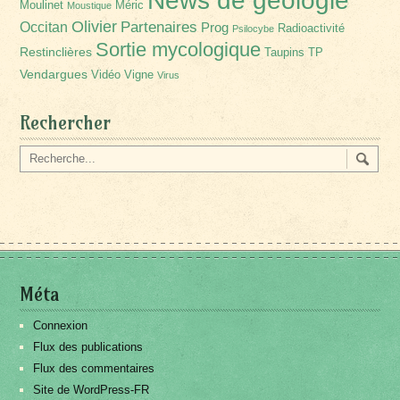
Moulinet
Méric
Moustique
Olivier
Partenaires
Occitan
Prog
Radioactivité
Psilocybe
Sortie mycologique
Restinclières
Taupins
TP
Vendargues
Vidéo
Vigne
Virus
Rechercher
Méta
Connexion
Flux des publications
Flux des commentaires
Site de WordPress-FR