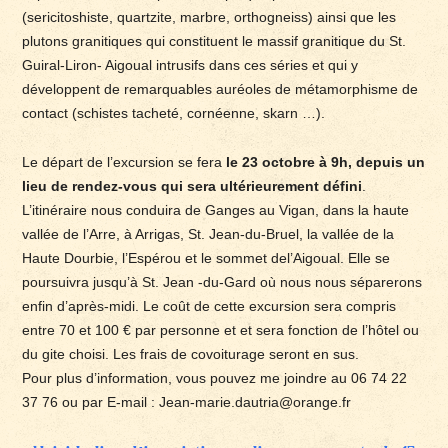
(sericitoshiste, quartzite, marbre, orthogneiss) ainsi que les
plutons granitiques qui constituent le massif granitique du St.
Guiral-Liron- Aigoual intrusifs dans ces séries et qui y
développent de remarquables auréoles de métamorphisme de
contact (schistes tacheté, cornéenne, skarn …).
Le départ de l’excursion se fera
le 23 octobre à 9h, depuis un
lieu de rendez-vous qui sera ultérieurement défini
.
L’itinéraire nous conduira de Ganges au Vigan, dans la haute
vallée de l’Arre, à Arrigas, St. Jean-du-Bruel, la vallée de la
Haute Dourbie, l’Espérou et le sommet del’Aigoual. Elle se
poursuivra jusqu’à St. Jean -du-Gard où nous nous séparerons
enfin d’après-midi. Le coût de cette excursion sera compris
entre 70 et 100 € par personne et et sera fonction de l’hôtel ou
du gite choisi. Les frais de covoiturage seront en sus.
Pour plus d’information, vous pouvez me joindre au 06 74 22
37 76 ou par E-mail : Jean-marie.dautria@orange.fr