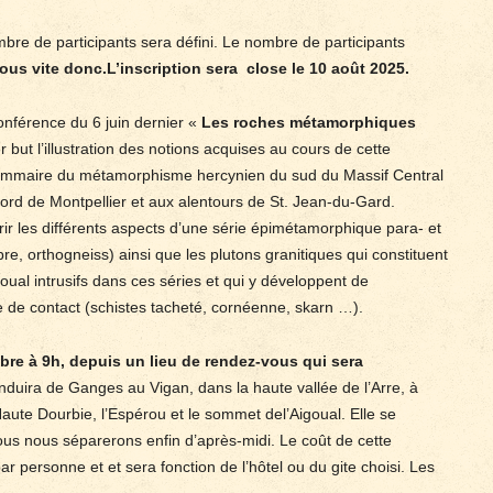
mbre de participants sera défini. Le nombre de participants
vous vite donc.L’inscription sera
close le 10 août 2025.
conférence du 6 juin dernier «
Les roches métamorphiques
 but l’illustration des notions acquises au cours de cette
sommaire du métamorphisme hercynien du sud du Massif Central
rd de Montpellier et aux alentours de St. Jean-du-Gard.
ir les différents aspects d’une série épimétamorphique para- et
bre, orthogneiss) ainsi que les plutons granitiques qui constituent
goual intrusifs dans ces séries et qui y développent de
e contact (schistes tacheté, cornéenne, skarn …).
bre à 9h, depuis un lieu de rendez-vous qui sera
conduira de Ganges au Vigan, dans la haute vallée de l’Arre, à
 Haute Dourbie, l’Espérou et le sommet del’Aigoual. Elle se
ous nous séparerons enfin d’après-midi. Le coût de cette
r personne et et sera fonction de l’hôtel ou du gite choisi. Les