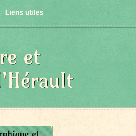
Liens utiles
re et
l'Hérault
phique et