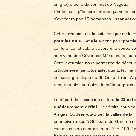
un gîte) proche du sommet de l’Aigoual.
L’hôtel ou le gîte sera précisé quand le no
n’excédera pas 15 personnes.
Inscrivez-
Cette excursion est la suite logique de la 
pour les nuls
» et elle a donc pour premier
conférence, et cela à travers une coupe 
au niveau des Cévennes Méridionale, au no
Cette excursion nous permettra de découvr
orthodérivée (sericitoshiste, quartzite, mar
le massif granitique du St. Guiral-Liron- Ai
remarquables auréoles de métamorphisme d
Le départ de l’excursion se fera
le 23 octo
ultérieurement défini
. L’itinéraire nous 
Arrigas, St. Jean-du-Bruel, la vallée de la
poursuivra jusqu’à St. Jean -du-Gard où n
excursion sera compris entre 70 et 100 € pa