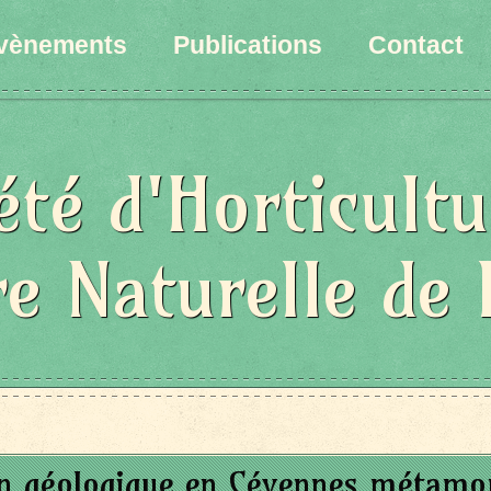
vènements
Publications
Contact
été d'Horticultu
re Naturelle de 
n géologique en Cévennes métamor