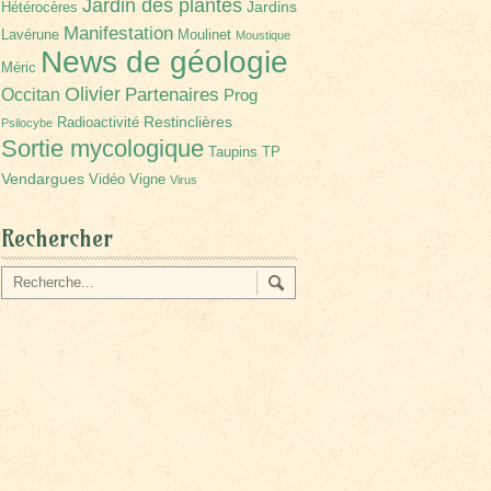
Jardin des plantes
Jardins
Hétérocères
Manifestation
Lavérune
Moulinet
Moustique
News de géologie
Méric
Olivier
Partenaires
Occitan
Prog
Restinclières
Radioactivité
Psilocybe
Sortie mycologique
Taupins
TP
Vendargues
Vidéo
Vigne
Virus
Rechercher