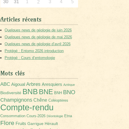
30
31
1
3
4
5
2
Articles récents
Quelques news de géologie de juin 2026
Quelques news de géologie de mai 2026
Quelques news de géologie d’avril 2026
Protégé : Entomo 2026 introduction
Protégé : Cours d’entomologie
Mots clés
Arbres
ABC
Aigoual
Aresquiers
Aztèque
BNB
BNE
BNO
Biodiversité
BNH
Champignons
Chêne
Coléoptères
Compte-rendu
Consommation
Cours-2026
Etna
Déontologie
Flore
Fruits
Garrigue
Hérault