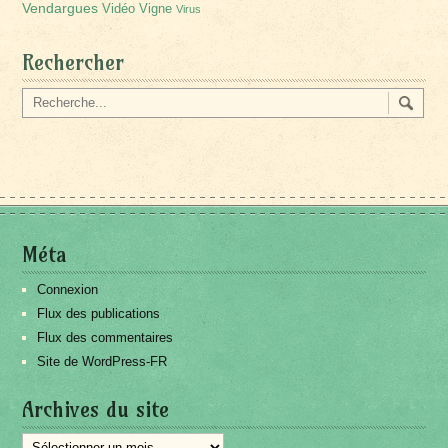
Vendargues
Vidéo
Vigne
Virus
Rechercher
Méta
Connexion
Flux des publications
Flux des commentaires
Site de WordPress-FR
Archives du site
Archives