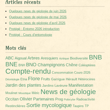
Articles récents
Quelques news de géologie de juin 2026
Quelques news de géologie de mai 2026
Quelques news de géologie d’avril 2026
Protégé : Entomo 2026 introduction
Protégé : Cours d’entomologie
Mots clés
BNB
Arbres
ABC
Aigoual
Aresquiers
Biodiversité
Aztèque
BNE
BNO
Champignons
Chêne
BNH
Coléoptères
Compte-rendu
Consommation
Cours-2026
Flore
Fruits
Garrigue
Hérault
Etna
Hétérocères
Déontologie
Jardin des plantes
Manifestation
Jardins
Lavérune
News de géologie
Moulinet
Méric
Moustique
Olivier
Partenaires
Occitan
Prog
Radioactivité
Psilocybe
Sortie mycologique
Restinclières
Taupins
TP