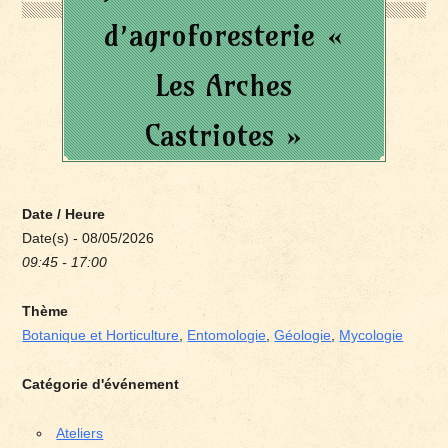
d’agroforesterie «
Les Arches
Castriotes »
Date / Heure
Date(s) - 08/05/2026
09:45 - 17:00
Thème
Botanique et Horticulture
,
Entomologie
,
Géologie
,
Mycologie
Catégorie d'événement
Ateliers