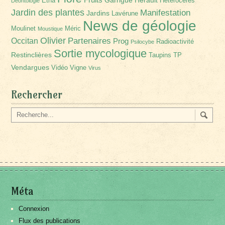
Etna
Hétérocères
Déontologie
Jardin des plantes
Manifestation
Jardins
Lavérune
News de géologie
Moulinet
Méric
Moustique
Olivier
Partenaires
Occitan
Prog
Radioactivité
Psilocybe
Sortie mycologique
Restinclières
Taupins
TP
Vendargues
Vidéo
Vigne
Virus
Rechercher
Méta
Connexion
Flux des publications