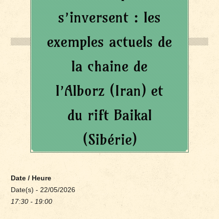
s’inversent : les
exemples actuels de
la chaine de
l’Alborz (Iran) et
du rift Baikal
(Sibérie)
Date / Heure
Date(s) - 22/05/2026
17:30 - 19:00