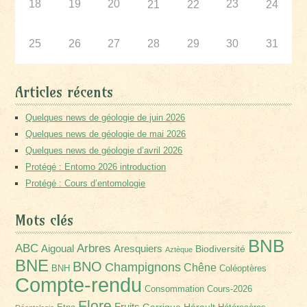
18
19
20
23
21
22
24
25
26
27
28
29
30
31
Articles récents
Quelques news de géologie de juin 2026
Quelques news de géologie de mai 2026
Quelques news de géologie d’avril 2026
Protégé : Entomo 2026 introduction
Protégé : Cours d’entomologie
Mots clés
BNB
Arbres
ABC
Aigoual
Aresquiers
Biodiversité
Aztèque
BNE
BNO
Champignons
Chêne
BNH
Coléoptères
Compte-rendu
Consommation
Cours-2026
Flore
Fruits
Garrigue
Hérault