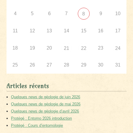
4
5
6
7
9
10
8
11
12
13
14
15
16
17
18
19
20
23
21
22
24
25
26
27
28
29
30
31
Articles récents
Quelques news de géologie de juin 2026
Quelques news de géologie de mai 2026
Quelques news de géologie d’avril 2026
Protégé : Entomo 2026 introduction
Protégé : Cours d’entomologie