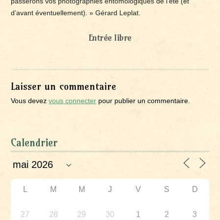
passerons vos photographies entomologiques de l’été (et
d’avant éventuellement). » Gérard Leplat.
Entrée libre
Laisser un commentaire
Vous devez
vous connecter
pour publier un commentaire.
Calendrier
L
M
M
J
V
S
D
27
28
29
30
1
2
3