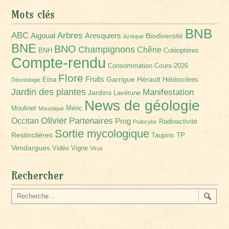
Mots clés
BNB
Arbres
ABC
Aigoual
Aresquiers
Biodiversité
Aztèque
BNE
BNO
Champignons
Chêne
BNH
Coléoptères
Compte-rendu
Consommation
Cours-2026
Flore
Fruits
Garrigue
Hérault
Etna
Hétérocères
Déontologie
Jardin des plantes
Manifestation
Jardins
Lavérune
News de géologie
Moulinet
Méric
Moustique
Olivier
Partenaires
Occitan
Prog
Radioactivité
Psilocybe
Sortie mycologique
Restinclières
Taupins
TP
Vendargues
Vidéo
Vigne
Virus
Rechercher