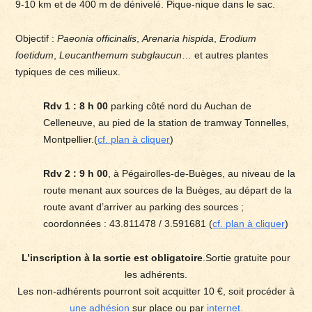
9-10 km et de 400 m de dénivelé. Pique-nique dans le sac.
Objectif :
Paeonia officinalis
,
Arenaria hispida
,
Erodium
foetidum
,
Leucanthemum subglaucun
… et autres plantes
typiques de ces milieux.
Rdv 1 : 8 h 00
parking côté nord du Auchan de
Celleneuve, au pied de la station de tramway Tonnelles,
Montpellier.(
cf. plan à cliquer
)
Rdv 2 : 9 h 00
, à Pégairolles-de-Buèges, au niveau de la
route menant aux sources de la Buèges, au départ de la
route avant d’arriver au parking des sources ;
coordonnées : 43.811478 / 3.591681 (
cf. plan à cliquer
)
L’inscription à la sortie est obligatoire
.Sortie gratuite pour
les adhérents.
Les non-adhérents pourront soit acquitter 10 €, soit procéder à
une adhésion
sur place ou par
internet.