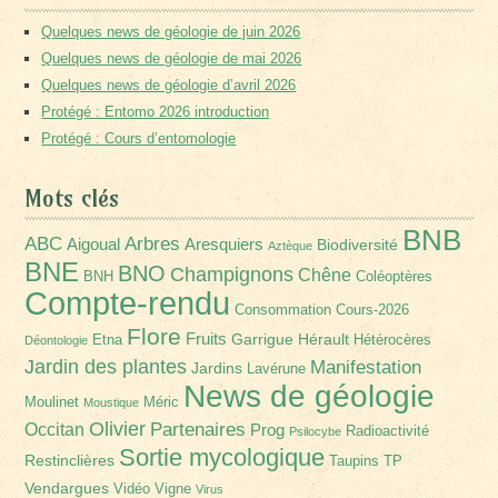
Quelques news de géologie de juin 2026
Quelques news de géologie de mai 2026
Quelques news de géologie d’avril 2026
Protégé : Entomo 2026 introduction
Protégé : Cours d’entomologie
Mots clés
BNB
Arbres
ABC
Aigoual
Aresquiers
Biodiversité
Aztèque
BNE
BNO
Champignons
Chêne
BNH
Coléoptères
Compte-rendu
Consommation
Cours-2026
Flore
Fruits
Garrigue
Hérault
Etna
Hétérocères
Déontologie
Jardin des plantes
Manifestation
Jardins
Lavérune
News de géologie
Moulinet
Méric
Moustique
Olivier
Partenaires
Occitan
Prog
Radioactivité
Psilocybe
Sortie mycologique
Restinclières
Taupins
TP
Vendargues
Vidéo
Vigne
Virus