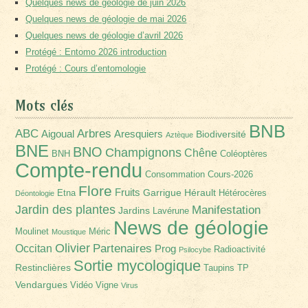
Quelques news de géologie de juin 2026
Quelques news de géologie de mai 2026
Quelques news de géologie d’avril 2026
Protégé : Entomo 2026 introduction
Protégé : Cours d’entomologie
Mots clés
BNB
Arbres
ABC
Aigoual
Aresquiers
Biodiversité
Aztèque
BNE
BNO
Champignons
Chêne
BNH
Coléoptères
Compte-rendu
Consommation
Cours-2026
Flore
Fruits
Garrigue
Hérault
Etna
Hétérocères
Déontologie
Jardin des plantes
Manifestation
Jardins
Lavérune
News de géologie
Moulinet
Méric
Moustique
Olivier
Partenaires
Occitan
Prog
Radioactivité
Psilocybe
Sortie mycologique
Restinclières
Taupins
TP
Vendargues
Vidéo
Vigne
Virus