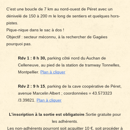
C’est une boucle de 7 km au nord-ouest de Péret avec un
dénivelé de 150 à 200 m le long de sentiers et quelques hors-
pistes.
Pique-nique dans le sac à dos !
Objectif : secteur méconnu, à la rechercher de Gagées
pourquoi pas.
Rdv 1 : 8 h 30,
parking côté nord du Auchan de
Celleneuve, au pied de la station de tramway Tonnelles,
Montpellier.
Plan à cliquer
Rdv 2 : 9 h 15
, parking de la cave coopérative de Péret,
avenue Marcelin Albert ; coordonnées = 43.573323
/3.39821.
Plan à cliquer
L’inscription à la sortie est obligatoire
.Sortie gratuite pour
les adhérents.
Les non-adhérents pourront soit acquitter 10 €, soit procéder à