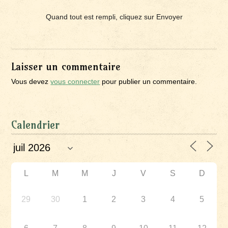
Quand tout est rempli, cliquez sur Envoyer
Laisser un commentaire
Vous devez
vous connecter
pour publier un commentaire.
Calendrier
L
M
M
J
V
S
D
29
30
1
2
3
4
5