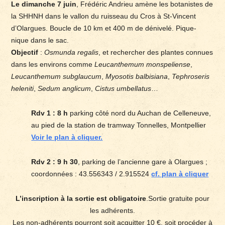
Le dimanche 7 juin
, Frédéric Andrieu amène les botanistes de
la SHHNH dans le vallon du ruisseau du Cros à St-Vincent
d’Olargues. Boucle de 10 km et 400 m de dénivelé. Pique-
nique dans le sac.
Objectif
:
Osmunda regalis
, et rechercher des plantes connues
dans les environs comme
Leucanthemum monspeliense
,
Leucanthemum subglaucum
,
Myosotis balbisiana
,
Tephroseris
heleniti
,
Sedum anglicum
,
Cistus umbellatus
…
Rdv 1 : 8 h
parking côté nord du Auchan de Celleneuve,
au pied de la station de tramway Tonnelles, Montpellier
Voir le plan à cliquer.
Rdv 2 : 9 h 30
, parking de l’ancienne gare à Olargues ;
coordonnées : 43.556343 / 2.915524
cf. plan à cliquer
L’inscription à la sortie est obligatoire
.Sortie gratuite pour
les adhérents.
Les non-adhérents pourront soit acquitter 10 €, soit procéder à