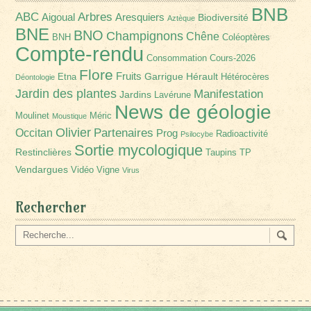
BNB
Arbres
ABC
Aigoual
Aresquiers
Biodiversité
Aztèque
BNE
BNO
Champignons
Chêne
BNH
Coléoptères
Compte-rendu
Consommation
Cours-2026
Flore
Fruits
Garrigue
Hérault
Etna
Hétérocères
Déontologie
Jardin des plantes
Manifestation
Jardins
Lavérune
News de géologie
Moulinet
Méric
Moustique
Olivier
Partenaires
Occitan
Prog
Radioactivité
Psilocybe
Sortie mycologique
Restinclières
Taupins
TP
Vendargues
Vidéo
Vigne
Virus
Rechercher