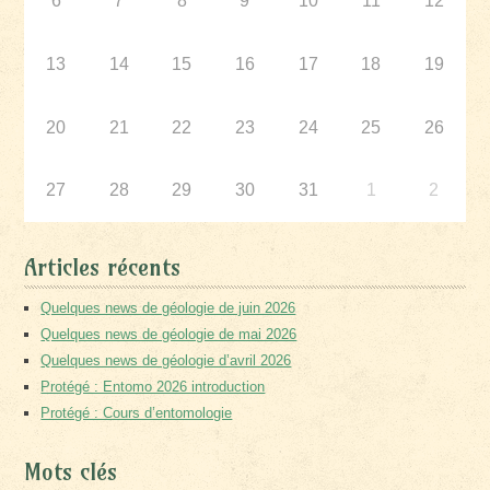
6
7
8
9
10
11
12
13
14
15
16
17
18
19
20
21
22
23
24
25
26
27
28
29
30
31
1
2
Articles récents
Quelques news de géologie de juin 2026
Quelques news de géologie de mai 2026
Quelques news de géologie d’avril 2026
Protégé : Entomo 2026 introduction
Protégé : Cours d’entomologie
Mots clés