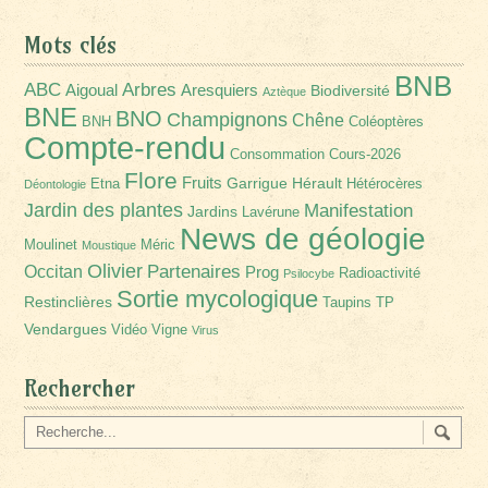
Mots clés
BNB
Arbres
ABC
Aigoual
Aresquiers
Biodiversité
Aztèque
BNE
BNO
Champignons
Chêne
BNH
Coléoptères
Compte-rendu
Consommation
Cours-2026
Flore
Fruits
Garrigue
Hérault
Etna
Hétérocères
Déontologie
Jardin des plantes
Manifestation
Jardins
Lavérune
News de géologie
Moulinet
Méric
Moustique
Olivier
Partenaires
Occitan
Prog
Radioactivité
Psilocybe
Sortie mycologique
Restinclières
Taupins
TP
Vendargues
Vidéo
Vigne
Virus
Rechercher