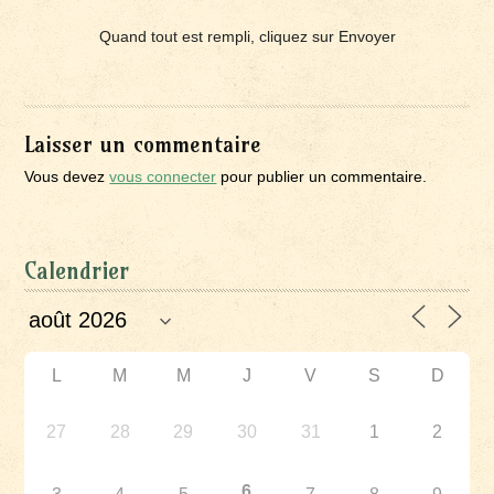
Quand tout est rempli, cliquez sur Envoyer
Laisser un commentaire
Vous devez
vous connecter
pour publier un commentaire.
Calendrier
L
M
M
J
V
S
D
27
28
29
30
31
1
2
6