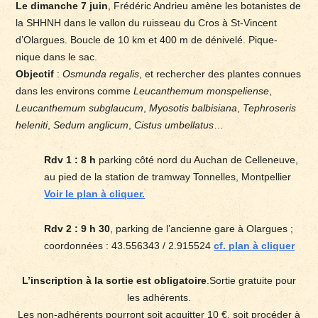
Le dimanche 7 juin
, Frédéric Andrieu amène les botanistes de
la SHHNH dans le vallon du ruisseau du Cros à St-Vincent
d’Olargues. Boucle de 10 km et 400 m de dénivelé. Pique-
nique dans le sac.
Objectif
:
Osmunda regalis
, et rechercher des plantes connues
dans les environs comme
Leucanthemum monspeliense
,
Leucanthemum subglaucum
,
Myosotis balbisiana
,
Tephroseris
heleniti
,
Sedum anglicum
,
Cistus umbellatus
…
Rdv 1 : 8 h
parking côté nord du Auchan de Celleneuve,
au pied de la station de tramway Tonnelles, Montpellier
Voir le plan à cliquer.
Rdv 2 : 9 h 30
, parking de l’ancienne gare à Olargues ;
coordonnées : 43.556343 / 2.915524
cf. plan à cliquer
L’inscription à la sortie est obligatoire
.Sortie gratuite pour
les adhérents.
Les non-adhérents pourront soit acquitter 10 €, soit procéder à