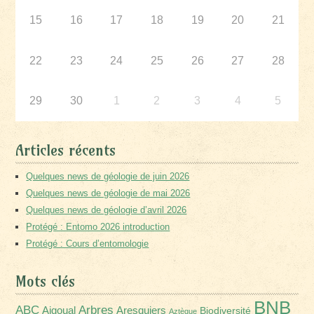
15
16
17
18
19
20
21
22
23
24
25
26
27
28
29
30
1
2
3
4
5
Articles récents
Quelques news de géologie de juin 2026
Quelques news de géologie de mai 2026
Quelques news de géologie d’avril 2026
Protégé : Entomo 2026 introduction
Protégé : Cours d’entomologie
Mots clés
BNB
Arbres
ABC
Aigoual
Aresquiers
Biodiversité
Aztèque