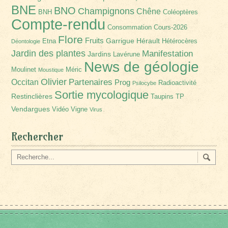
BNE
BNO
Champignons
Chêne
BNH
Coléoptères
Compte-rendu
Consommation
Cours-2026
Flore
Fruits
Garrigue
Hérault
Etna
Hétérocères
Déontologie
Jardin des plantes
Manifestation
Jardins
Lavérune
News de géologie
Moulinet
Méric
Moustique
Olivier
Partenaires
Occitan
Prog
Radioactivité
Psilocybe
Sortie mycologique
Restinclières
Taupins
TP
Vendargues
Vidéo
Vigne
Virus
Rechercher