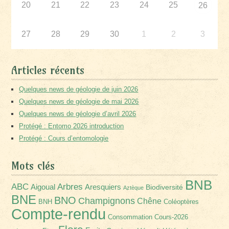
20
21
22
23
24
25
26
27
28
29
30
1
2
3
Articles récents
Quelques news de géologie de juin 2026
Quelques news de géologie de mai 2026
Quelques news de géologie d’avril 2026
Protégé : Entomo 2026 introduction
Protégé : Cours d’entomologie
Mots clés
BNB
Arbres
ABC
Aigoual
Aresquiers
Biodiversité
Aztèque
BNE
BNO
Champignons
Chêne
BNH
Coléoptères
Compte-rendu
Consommation
Cours-2026