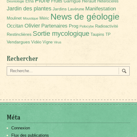
Flore
Fruits
Garrigue
Hérault
Etna
Hétérocères
Déontologie
Jardin des plantes
Manifestation
Jardins
Lavérune
News de géologie
Moulinet
Méric
Moustique
Olivier
Partenaires
Occitan
Prog
Radioactivité
Psilocybe
Sortie mycologique
Restinclières
Taupins
TP
Vendargues
Vidéo
Vigne
Virus
Rechercher
Méta
Connexion
Flux des publications