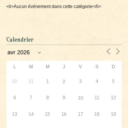
<li>Aucun événement dans cette catégorie</li>
Calendrier
L
M
M
J
V
S
D
30
31
1
3
4
5
2
6
7
8
9
11
12
10
13
14
15
16
17
18
19