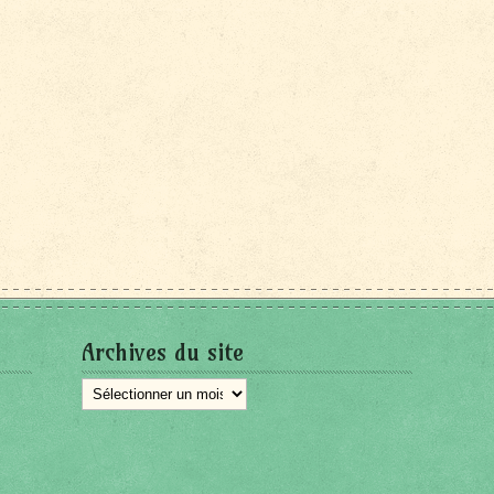
Archives du site
Archives
du
site