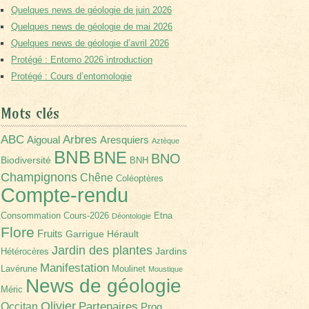
Quelques news de géologie de juin 2026
Quelques news de géologie de mai 2026
Quelques news de géologie d’avril 2026
Protégé : Entomo 2026 introduction
Protégé : Cours d’entomologie
Mots clés
Arbres
ABC
Aigoual
Aresquiers
Aztèque
BNB
BNE
BNO
Biodiversité
BNH
Champignons
Chêne
Coléoptères
Compte-rendu
Consommation
Cours-2026
Etna
Déontologie
Flore
Fruits
Garrigue
Hérault
Jardin des plantes
Jardins
Hétérocères
Manifestation
Lavérune
Moulinet
Moustique
News de géologie
Méric
Olivier
Partenaires
Occitan
Prog