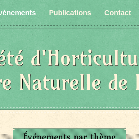
vènements
Publications
Contact
été d'Horticultu
re Naturelle de 
Événements par thème