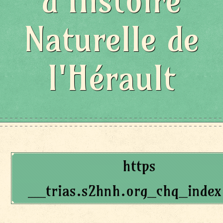
d'Histoire
Naturelle de
l'Hérault
https
__trias.s2hnh.org_chq_index