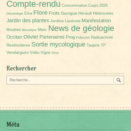
Compte-rendu
Consommation
Cours-2026
Flore
Fruits
Garrigue
Hérault
Etna
Hétérocères
Déontologie
Jardin des plantes
Manifestation
Jardins
Lavérune
News de géologie
Moulinet
Méric
Moustique
Olivier
Partenaires
Occitan
Prog
Radioactivité
Psilocybe
Sortie mycologique
Restinclières
Taupins
TP
Vendargues
Vidéo
Vigne
Virus
Rechercher
Méta