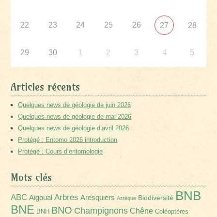
22
23
24
25
26
27
28
29
30
1
2
3
4
5
Articles récents
Quelques news de géologie de juin 2026
Quelques news de géologie de mai 2026
Quelques news de géologie d’avril 2026
Protégé : Entomo 2026 introduction
Protégé : Cours d’entomologie
Mots clés
BNB
Arbres
ABC
Aigoual
Aresquiers
Biodiversité
Aztèque
BNE
BNO
Champignons
Chêne
BNH
Coléoptères