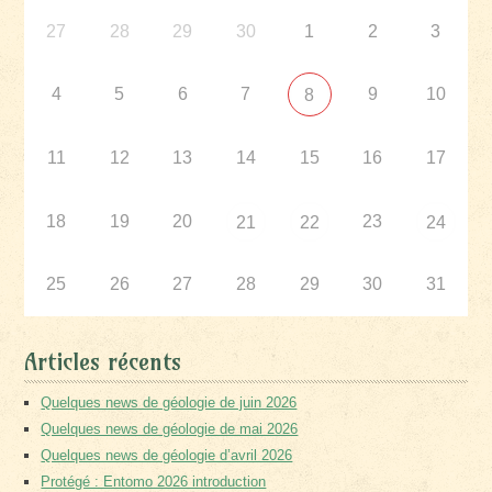
27
28
29
30
1
2
3
4
5
6
7
9
10
8
11
12
13
14
15
16
17
18
19
20
23
21
22
24
25
26
27
28
29
30
31
Articles récents
Quelques news de géologie de juin 2026
Quelques news de géologie de mai 2026
Quelques news de géologie d’avril 2026
Protégé : Entomo 2026 introduction