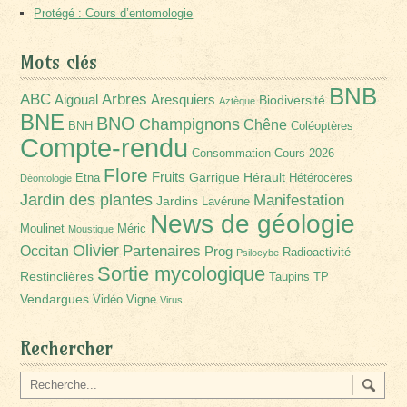
Protégé : Cours d’entomologie
Mots clés
BNB
Arbres
ABC
Aigoual
Aresquiers
Biodiversité
Aztèque
BNE
BNO
Champignons
Chêne
BNH
Coléoptères
Compte-rendu
Consommation
Cours-2026
Flore
Fruits
Garrigue
Hérault
Etna
Hétérocères
Déontologie
Jardin des plantes
Manifestation
Jardins
Lavérune
News de géologie
Moulinet
Méric
Moustique
Olivier
Partenaires
Occitan
Prog
Radioactivité
Psilocybe
Sortie mycologique
Restinclières
Taupins
TP
Vendargues
Vidéo
Vigne
Virus
Rechercher