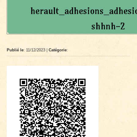
herault_adhesions_adhesi
shhnh-2
Publié le
: 11/12/2023 |
Catégorie
: